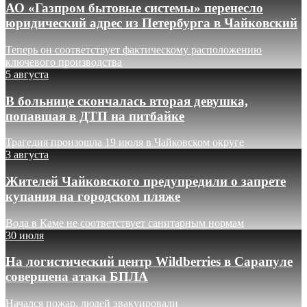
АО «Газпром бытовые системы» перенесло
юридический адрес из Петербурга в Чайковский
Теперь он соответствует фактическому расположению
ключевого производства
5 августа
В больнице скончалась вторая девушка,
попавшая в ДТП на питбайке
Трагедия произошла 19 июля в Чайковском округе
3 августа
Жителей Чайковского предупредили о запрете
купания на городском пляже
Вода в Каме не соответствует санитарным нормам
30 июля
На логистический центр Wildberries в Сарапуле
совершена атака БПЛА
Начался пожар, людей эвакуировали