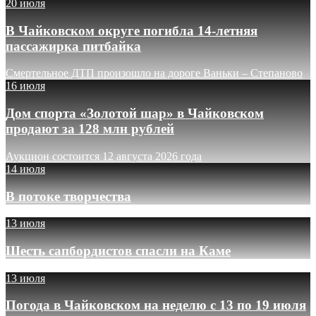
20 июля
В Чайковском округе погибла 14-летняя
пассажирка питбайка
Смертельное ДТП произошло на дороге Ваньки – Степаново
16 июля
Дом спорта «Золотой шар» в Чайковском
продают за 128 млн рублей
Аукцион состоится 12 августа 2026 года
14 июля
В потоке творчества
13 июля
Шесть сапбордистов спасли на Каме
13 июля
Погода в Чайковском на неделю с 13 по 19 июля