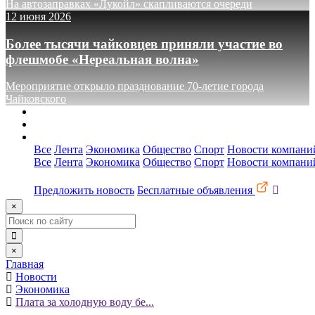
На автозаправках «Лукойл» скапливаются очереди
12 июня 2026
Более тысячи чайковцев приняли участие во
флешмобе «Нереальная волна»
Мероприятие открыло празднование 70-летие города
Чайковского
О сайте
Реклама
Контакты
Все
Лента
Экономика
Общество
Спорт
Новости компани
Все
Лента
Экономика
Общество
Спорт
Новости компани
Предложить новость
Бесплатные объявления
×
×
Главная
Новости
Экономика
Плата за холодную воду бе...