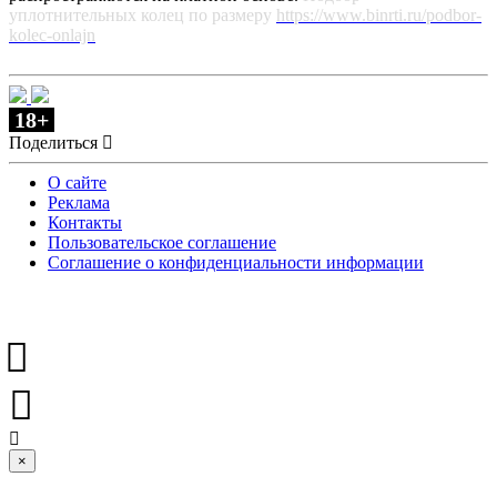
уплотнительных колец по размеру
https://www.binrti.ru/podbor-
kolec-onlajn
18+
Поделиться
О сайте
Реклама
Контакты
Пользовательское соглашение
Соглашение о конфиденциальности информации
×