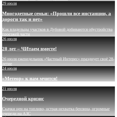
29 июля
Многодетные семьи: «Прошли все инстанции, а
дороги так и нет»
Как владельцы участков в Дубовой добиваются обустройства
проезжей части
26 июля
28 лет – ЧИтаем вместе!
26 июля еженедельник «Частный Интерес» празднует своё 28-
летие
24 июля
«Метеор» к нам мчится!
21 июля
Очередной кризис
Скачки цен на топливо, острая нехватка бензина, огромные
очереди на АЗС