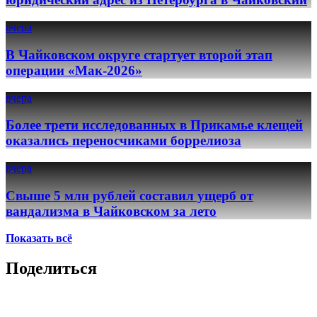
вчера
В Чайковском округе стартует второй этап
операции «Мак-2026»
вчера
Более трети исследованных в Прикамье клещей
оказались переносчиками боррелиоза
вчера
Свыше 5 млн рублей составил ущерб от
вандализма в Чайковском за лето
Показать всё
Поделиться