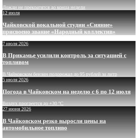
Дожди не прекратятся до конца недели
12 июля
Чайковской вокальной студии «Сияние»
присвоено звание «Народный коллектив»
7 июля 2026
В Прикамье усилили контроль за ситуацией с
топливом
В Чайковском бензин подорожал до 95 рублей за литр
5 июля 2026
Погода в Чайковском на неделю с 6 по 12 июля
Воздух прогреется до +30 °C
27 июня 2026
В Чайковском резко выросли цены на
автомобильное топливо