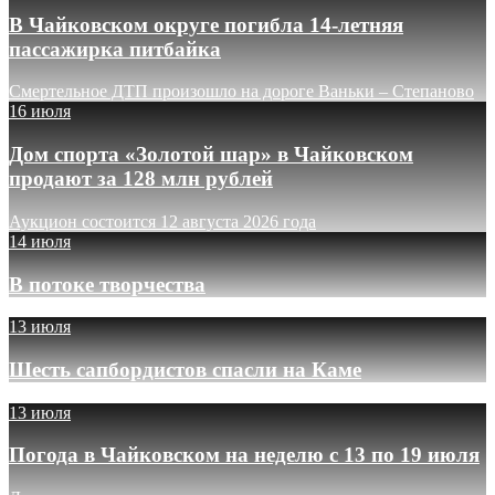
В Чайковском округе погибла 14-летняя
пассажирка питбайка
Смертельное ДТП произошло на дороге Ваньки – Степаново
16 июля
Дом спорта «Золотой шар» в Чайковском
продают за 128 млн рублей
Аукцион состоится 12 августа 2026 года
14 июля
В потоке творчества
13 июля
Шесть сапбордистов спасли на Каме
13 июля
Погода в Чайковском на неделю с 13 по 19 июля