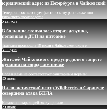
юридический адрес из Петербурга в Чайковский
Теперь он соответствует фактическому расположению
ключевого производства
5 августа
В больнице скончалась вторая девушка,
попавшая в ДТП на питбайке
Трагедия произошла 19 июля в Чайковском округе
3 августа
Жителей Чайковского предупредили о запрете
купания на городском пляже
Вода в Каме не соответствует санитарным нормам
30 июля
На логистический центр Wildberries в Сарапуле
совершена атака БПЛА
Начался пожар, людей эвакуировали
29 июля