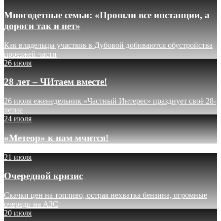
Многодетные семьи: «Прошли все инстанции, а
дороги так и нет»
Как владельцы участков в Дубовой добиваются обустройства
проезжей части
26 июля
28 лет – ЧИтаем вместе!
26 июля еженедельник «Частный Интерес» празднует своё 28-
летие
24 июля
«Метеор» к нам мчится!
21 июля
Очередной кризис
Скачки цен на топливо, острая нехватка бензина, огромные
очереди на АЗС
20 июля