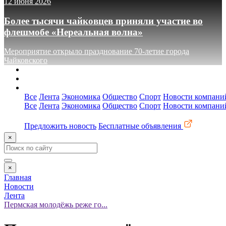
12 июня 2026
Более тысячи чайковцев приняли участие во
флешмобе «Нереальная волна»
Мероприятие открыло празднование 70-летие города
Чайковского
О сайте
Реклама
Контакты
Все
Лента
Экономика
Общество
Спорт
Новости компани
Все
Лента
Экономика
Общество
Спорт
Новости компани
Предложить новость
Бесплатные объявления
×
×
Главная
Новости
Лента
Пермская молодёжь реже го...