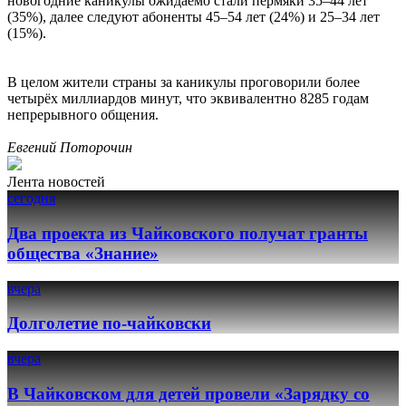
новогодние каникулы ожидаемо стали пермяки 35–44 лет
(35%), далее следуют абоненты 45–54 лет (24%) и 25–34 лет
(15%).
В целом жители страны за каникулы проговорили более
четырёх миллиардов минут, что эквивалентно 8285 годам
непрерывного общения.
Евгений Поторочин
Лента новостей
сегодня
Два проекта из Чайковского получат гранты
общества «Знание»
вчера
Долголетие по-чайковски
вчера
В Чайковском для детей провели «Зарядку со