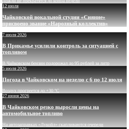
Дожди не прекратятся до конца недели
12 июля
Чайковской вокальной студии «Сияние»
присвоено звание «Народный коллектив»
7 июля 2026
В Прикамье усилили контроль за ситуацией с
топливом
В Чайковском бензин подорожал до 95 рублей за литр
5 июля 2026
Погода в Чайковском на неделю с 6 по 12 июля
Воздух прогреется до +30 °C
27 июня 2026
В Чайковском резко выросли цены на
автомобильное топливо
На автозаправках «Лукойл» скапливаются очереди