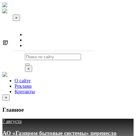
×
О сайте
Реклама
Контакты
×
О сайте
Реклама
Контакты
×
Главное
7 августа
АО «Газпром бытовые системы» перенесло