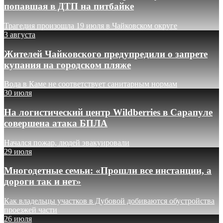
попавшая в ДТП на питбайке
Трагедия произошла 19 июля в Чайковском округе
3 августа
Жителей Чайковского предупредили о запрете
купания на городском пляже
Вода в Каме не соответствует санитарным нормам
30 июля
На логистический центр Wildberries в Сарапуле
совершена атака БПЛА
Начался пожар, людей эвакуировали
29 июля
Многодетные семьи: «Прошли все инстанции, а
дороги так и нет»
Как владельцы участков в Дубовой добиваются обустройства
проезжей части
26 июля