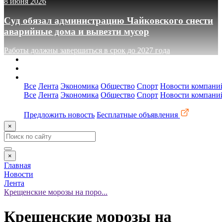
8 июня 2026
Суд обязал администрацию Чайковского снести
аварийные дома и вывезти мусор
Работы должны завершиться в срок до 2027 года
О сайте
Реклама
Контакты
Все
Лента
Экономика
Общество
Спорт
Новости компани
Все
Лента
Экономика
Общество
Спорт
Новости компани
Предложить новость
Бесплатные объявления
×
×
Главная
Новости
Лента
Крещенские морозы на поро...
Крещенские морозы на