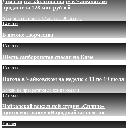
Дом спорта «Золотой шар» в Чайковском
продают за 128 млн рублей
Аукцион состоится 12 августа 2026 года
14 июля
В потоке творчества
13 июля
Шесть сапбордистов спасли на Каме
13 июля
Погода в Чайковском на неделю с 13 по 19 июля
Дожди не прекратятся до конца недели
12 июля
Чайковской вокальной студии «Сияние»
присвоено звание «Народный коллектив»
7 июля