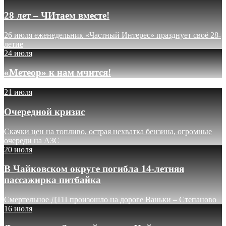
28 лет – ЧИтаем вместе!
26 июля еженедельник «Частный Интерес» празднует своё 28-
летие
24 июля
«Метеор» к нам мчится!
21 июля
Очередной кризис
Скачки цен на топливо, острая нехватка бензина, огромные
очереди на АЗС
20 июля
В Чайковском округе погибла 14-летняя
пассажирка питбайка
Смертельное ДТП произошло на дороге Ваньки – Степаново
16 июля