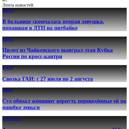
Лента новостей
вчера
В больнице скончалась вторая девушка,
попавшая в ДТП на питбайке
вчера
Пилот из Чайковского выиграл этап Кубка
России по кросс-кантри
вчера
Сводка ГАИ: с 27 июля по 2 августа
вчера
Суд обязал женщину вернуть переведённые ей по
ошибке деньги
4 августа