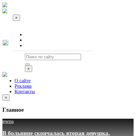
×
О сайте
Реклама
Контакты
×
О сайте
Реклама
Контакты
×
Главное
вчера
В больнице скончалась вторая девушка,