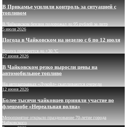
В Прикамье усилили контроль за ситуацией с
топливом
В Чайковском бензин подорожал до 95 рублей за литр
5 июля 2026
Погода в Чайковском на неделю с 6 по 12 июля
Воздух прогреется до +30 °C
27 июня 2026
В Чайковском резко выросли цены на
автомобильное топливо
На автозаправках «Лукойл» скапливаются очереди
12 июня 2026
Более тысячи чайковцев приняли участие во
флешмобе «Нереальная волна»
Мероприятие открыло празднование 70-летие города
Чайковского