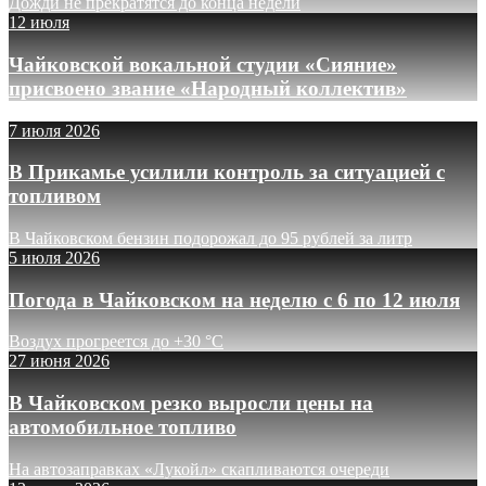
Дожди не прекратятся до конца недели
12 июля
Чайковской вокальной студии «Сияние»
присвоено звание «Народный коллектив»
7 июля 2026
В Прикамье усилили контроль за ситуацией с
топливом
В Чайковском бензин подорожал до 95 рублей за литр
5 июля 2026
Погода в Чайковском на неделю с 6 по 12 июля
Воздух прогреется до +30 °C
27 июня 2026
В Чайковском резко выросли цены на
автомобильное топливо
На автозаправках «Лукойл» скапливаются очереди