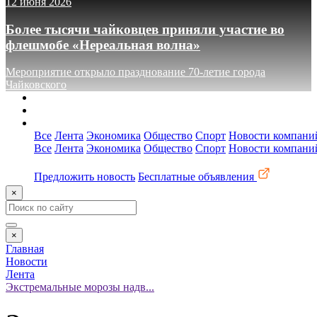
12 июня 2026
Более тысячи чайковцев приняли участие во
флешмобе «Нереальная волна»
Мероприятие открыло празднование 70-летие города
Чайковского
О сайте
Реклама
Контакты
Все
Лента
Экономика
Общество
Спорт
Новости компани
Все
Лента
Экономика
Общество
Спорт
Новости компани
Предложить новость
Бесплатные объявления
×
×
Главная
Новости
Лента
Экстремальные морозы надв...