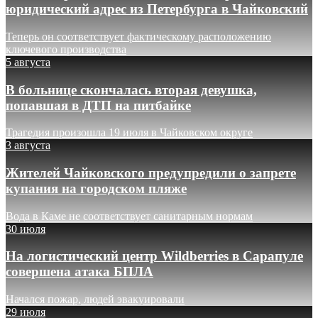
юридический адрес из Петербурга в Чайковский
Теперь он соответствует фактическому расположению
ключевого производства
5 августа
В больнице скончалась вторая девушка,
попавшая в ДТП на питбайке
Трагедия произошла 19 июля в Чайковском округе
3 августа
Жителей Чайковского предупредили о запрете
купания на городском пляже
Вода в Каме не соответствует санитарным нормам
30 июля
На логистический центр Wildberries в Сарапуле
совершена атака БПЛА
Начался пожар, людей эвакуировали
29 июля