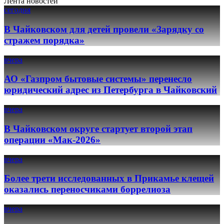
Лента новостей
сегодня
В Чайковском для детей провели «Зарядку со
стражем порядка»
вчера
АО «Газпром бытовые системы» перенесло
юридический адрес из Петербурга в Чайковский
вчера
В Чайковском округе стартует второй этап
операции «Мак-2026»
вчера
Более трети исследованных в Прикамье клещей
оказались переносчиками боррелиоза
вчера