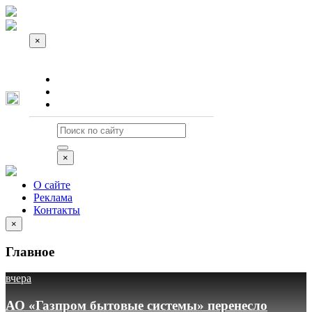
×
О сайте
Реклама
Контакты
×
О сайте
Реклама
Контакты
×
Главное
вчера
АО «Газпром бытовые системы» перенесло