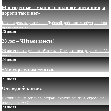
Многодетные семьи: «Прошли все инстанции, а
дороги так и нет»
Как владельцы участков в Дубовой добиваются обустройства
проезжей части
26 июля
28 лет – ЧИтаем вместе!
26 июля еженедельник «Частный Интерес» празднует своё 28-
летие
24 июля
«Метеор» к нам мчится!
21 июля
Очередной кризис
Скачки цен на топливо, острая нехватка бензина, огромные
очереди на АЗС
20 июля