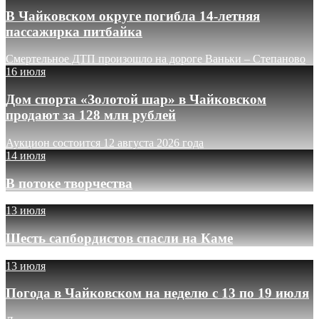
В Чайковском округе погибла 14-летняя
пассажирка питбайка
Смертельное ДТП произошло на дороге Ваньки – Степаново
16 июля
Дом спорта «Золотой шар» в Чайковском
продают за 128 млн рублей
Аукцион состоится 12 августа 2026 года
14 июля
В потоке творчества
13 июля
Шесть сапбордистов спасли на Каме
13 июля
Погода в Чайковском на неделю с 13 по 19 июля