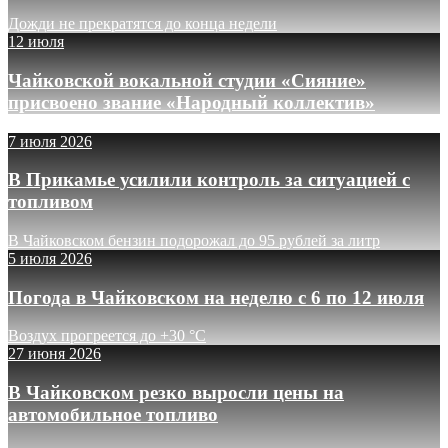
Дожди не прекратятся до конца недели
12 июля
Чайковской вокальной студии «Сияние»
присвоено звание «Народный коллектив»
7 июля 2026
В Прикамье усилили контроль за ситуацией с
топливом
В Чайковском бензин подорожал до 95 рублей за литр
5 июля 2026
Погода в Чайковском на неделю с 6 по 12 июля
Воздух прогреется до +30 °C
27 июня 2026
В Чайковском резко выросли цены на
автомобильное топливо