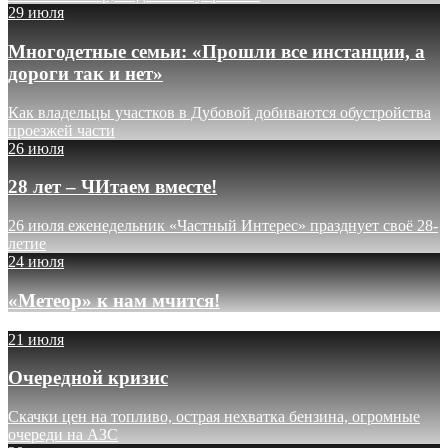
29 июля
Многодетные семьи: «Прошли все инстанции, а
дороги так и нет»
Как владельцы участков в Дубовой добиваются обустройства
проезжей части
26 июля
28 лет – ЧИтаем вместе!
26 июля еженедельник «Частный Интерес» празднует своё 28-
летие
24 июля
«Метеор» к нам мчится!
21 июля
Очередной кризис
Скачки цен на топливо, острая нехватка бензина, огромные
очереди на АЗС