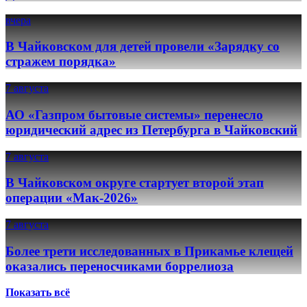
вчера
В Чайковском для детей провели «Зарядку со
стражем порядка»
7 августа
АО «Газпром бытовые системы» перенесло
юридический адрес из Петербурга в Чайковский
7 августа
В Чайковском округе стартует второй этап
операции «Мак-2026»
7 августа
Более трети исследованных в Прикамье клещей
оказались переносчиками боррелиоза
Показать всё