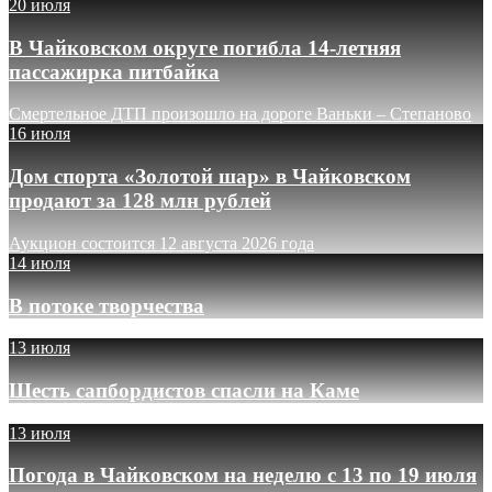
20 июля
В Чайковском округе погибла 14-летняя
пассажирка питбайка
Смертельное ДТП произошло на дороге Ваньки – Степаново
16 июля
Дом спорта «Золотой шар» в Чайковском
продают за 128 млн рублей
Аукцион состоится 12 августа 2026 года
14 июля
В потоке творчества
13 июля
Шесть сапбордистов спасли на Каме
13 июля
Погода в Чайковском на неделю с 13 по 19 июля