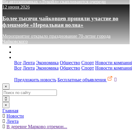
На автозаправках «Лукойл» скапливаются очереди
12 июня 2026
Более тысячи чайковцев приняли участие во
флешмобе «Нереальная волна»
Мероприятие открыло празднование 70-летие города
Чайковского
О сайте
Реклама
Контакты
Все
Лента
Экономика
Общество
Спорт
Новости компани
Все
Лента
Экономика
Общество
Спорт
Новости компани
Предложить новость
Бесплатные объявления
×
×
Главная
Новости
Лента
В деревне Марково отремон...