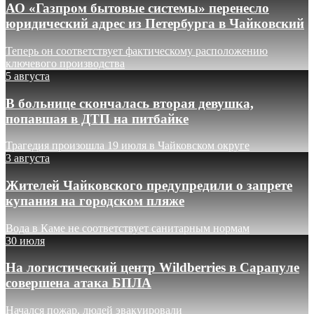
АО «Газпром бытовые системы» перенесло
юридический адрес из Петербурга в Чайковский
Теперь он соответствует фактическому расположению
ключевого производства
5 августа
В больнице скончалась вторая девушка,
попавшая в ДТП на питбайке
Трагедия произошла 19 июля в Чайковском округе
3 августа
Жителей Чайковского предупредили о запрете
купания на городском пляже
Вода в Каме не соответствует санитарным нормам
30 июля
На логистический центр Wildberries в Сарапуле
совершена атака БПЛА
Начался пожар, людей эвакуировали