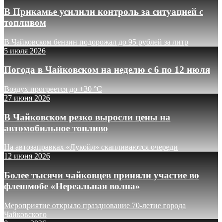
В Прикамье усилили контроль за ситуацией с
топливом
В Чайковском бензин подорожал до 95 рублей за литр
5 июля 2026
Погода в Чайковском на неделю с 6 по 12 июля
Воздух прогреется до +30 °C
27 июня 2026
В Чайковском резко выросли цены на
автомобильное топливо
На автозаправках «Лукойл» скапливаются очереди
12 июня 2026
Более тысячи чайковцев приняли участие во
флешмобе «Нереальная волна»
Мероприятие открыло празднование 70-летие города
Чайковского