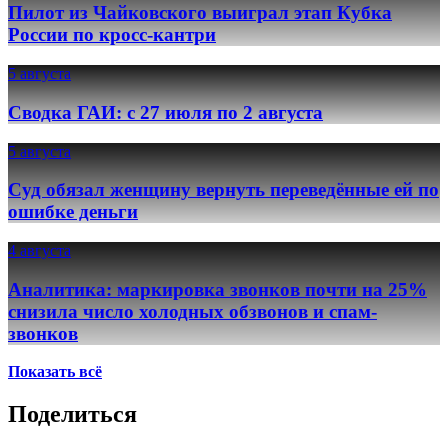
Пилот из Чайковского выиграл этап Кубка
России по кросс-кантри
5 августа
Сводка ГАИ: с 27 июля по 2 августа
5 августа
Суд обязал женщину вернуть переведённые ей по
ошибке деньги
4 августа
Аналитика: маркировка звонков почти на 25%
снизила число холодных обзвонов и спам-
звонков
Показать всё
Поделиться