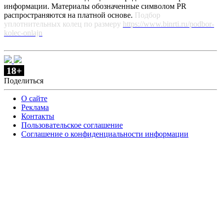
информации. Материалы обозначенные символом PR
распространяются на платной основе.
Подбор
уплотнительных колец по размеру
https://www.binrti.ru/podbor-
kolec-onlajn
18+
Поделиться
О сайте
Реклама
Контакты
Пользовательское соглашение
Соглашение о конфиденциальности информации