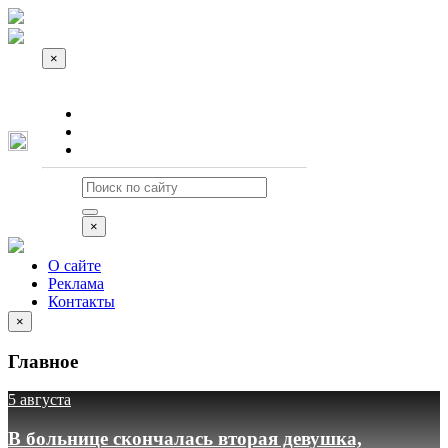
×
О сайте
Реклама
Контакты
×
О сайте
Реклама
Контакты
×
Главное
5 августа
В больнице скончалась вторая девушка,