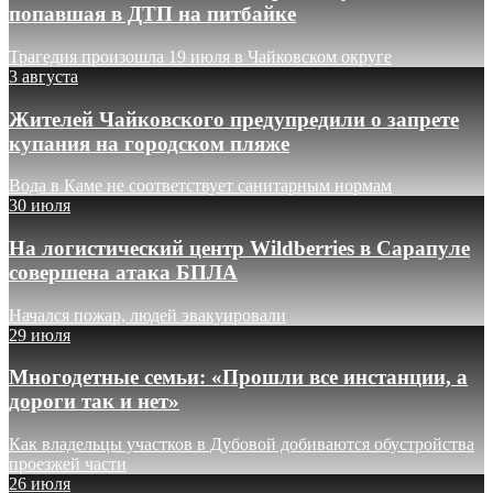
попавшая в ДТП на питбайке
Трагедия произошла 19 июля в Чайковском округе
3 августа
Жителей Чайковского предупредили о запрете
купания на городском пляже
Вода в Каме не соответствует санитарным нормам
30 июля
На логистический центр Wildberries в Сарапуле
совершена атака БПЛА
Начался пожар, людей эвакуировали
29 июля
Многодетные семьи: «Прошли все инстанции, а
дороги так и нет»
Как владельцы участков в Дубовой добиваются обустройства
проезжей части
26 июля