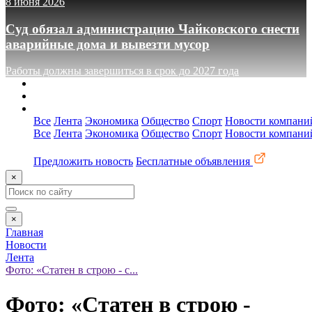
8 июня 2026
Суд обязал администрацию Чайковского снести
аварийные дома и вывезти мусор
Работы должны завершиться в срок до 2027 года
О сайте
Реклама
Контакты
Все
Лента
Экономика
Общество
Спорт
Новости компани
Все
Лента
Экономика
Общество
Спорт
Новости компани
Предложить новость
Бесплатные объявления
×
×
Главная
Новости
Лента
Фото: «Статен в строю - с...
Фото: «Статен в строю -