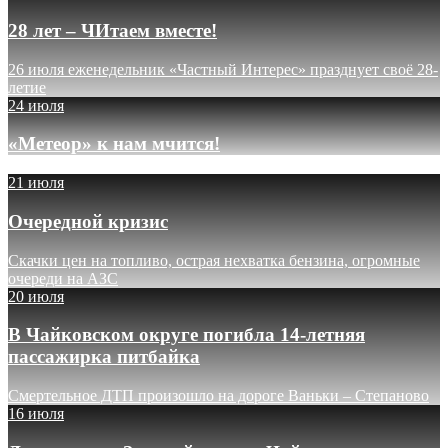
28 лет – ЧИтаем вместе!
26 июля еженедельник «Частный Интерес» празднует своё 28-
летие
24 июля
«Метеор» к нам мчится!
21 июля
Очередной кризис
Скачки цен на топливо, острая нехватка бензина, огромные
очереди на АЗС
20 июля
В Чайковском округе погибла 14-летняя
пассажирка питбайка
Смертельное ДТП произошло на дороге Ваньки – Степаново
16 июля