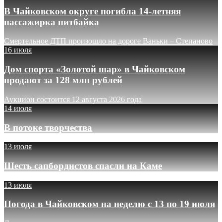
В Чайковском округе погибла 14-летняя
пассажирка питбайка
Смертельное ДТП произошло на дороге Ваньки – Степаново
16 июля
Дом спорта «Золотой шар» в Чайковском
продают за 128 млн рублей
Аукцион состоится 12 августа 2026 года
14 июля
В потоке творчества
13 июля
Шесть сапбордистов спасли на Каме
13 июля
Погода в Чайковском на неделю с 13 по 19 июля