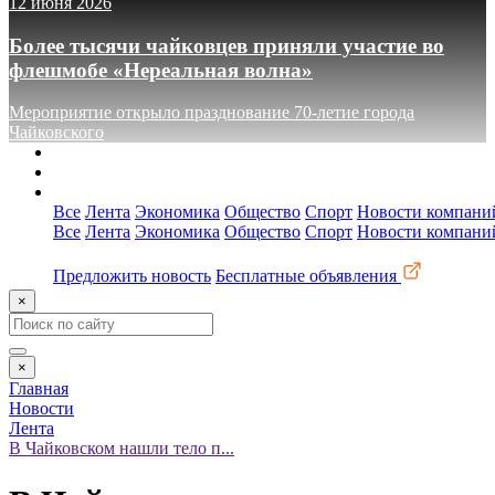
12 июня 2026
Более тысячи чайковцев приняли участие во
флешмобе «Нереальная волна»
Мероприятие открыло празднование 70-летие города
Чайковского
О сайте
Реклама
Контакты
Все
Лента
Экономика
Общество
Спорт
Новости компани
Все
Лента
Экономика
Общество
Спорт
Новости компани
Предложить новость
Бесплатные объявления
×
×
Главная
Новости
Лента
В Чайковском нашли тело п...