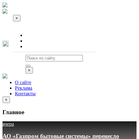
×
О сайте
Реклама
Контакты
×
О сайте
Реклама
Контакты
×
Главное
вчера
АО «Газпром бытовые системы» перенесло