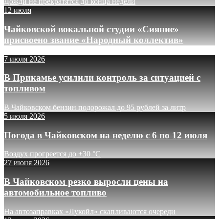
Дожди не прекратятся до конца недели
12 июля
Чайковской вокальной студии «Сияние»
присвоено звание «Народный коллектив»
7 июля 2026
В Прикамье усилили контроль за ситуацией с
топливом
В Чайковском бензин подорожал до 95 рублей за литр
5 июля 2026
Погода в Чайковском на неделю с 6 по 12 июля
Воздух прогреется до +30 °C
27 июня 2026
В Чайковском резко выросли цены на
автомобильное топливо
На автозаправках «Лукойл» скапливаются очереди