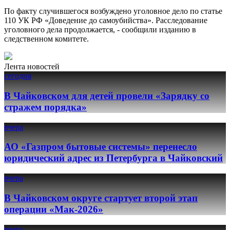
По факту случившегося возбуждено уголовное дело по статье
110 УК РФ «Доведение до самоубийства». Расследование
уголовного дела продолжается, - сообщили изданию в
следственном комитете.
Лента новостей
сегодня
В Чайковском для детей провели «Зарядку со
стражем порядка»
вчера
АО «Газпром бытовые системы» перенесло
юридический адрес из Петербурга в Чайковский
вчера
В Чайковском округе стартует второй этап
операции «Мак-2026»
вчера