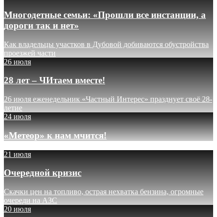
Многодетные семьи: «Прошли все инстанции, а
дороги так и нет»
Как владельцы участков в Дубовой добиваются обустройства
проезжей части
26 июля
28 лет – ЧИтаем вместе!
26 июля еженедельник «Частный Интерес» празднует своё 28-
летие
24 июля
«Метеор» к нам мчится!
21 июля
Очередной кризис
Скачки цен на топливо, острая нехватка бензина, огромные
очереди на АЗС
20 июля