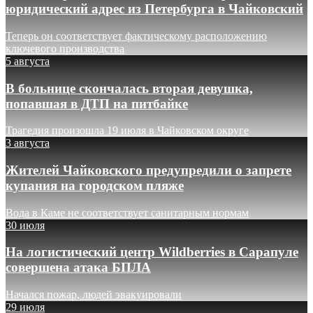
юридический адрес из Петербурга в Чайковский
Теперь он соответствует фактическому расположению
ключевого производства
5 августа
В больнице скончалась вторая девушка,
попавшая в ДТП на питбайке
Трагедия произошла 19 июля в Чайковском округе
3 августа
Жителей Чайковского предупредили о запрете
купания на городском пляже
Вода в Каме не соответствует санитарным нормам
30 июля
На логистический центр Wildberries в Сарапуле
совершена атака БПЛА
Начался пожар, людей эвакуировали
29 июля