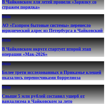
В Чайковском для детей провели «Зарядку со
стражем порядка»
вчера
АО «Газпром бытовые системы» перенесло
юридический адрес из Петербурга в Чайковский
вчера
В Чайковском округе стартует второй этап
операции «Мак-2026»
вчера
Более трети исследованных в Прикамье клещей
оказались переносчиками боррелиоза
вчера
Свыше 5 млн рублей составил ущерб от
вандализма в Чайковском за лето