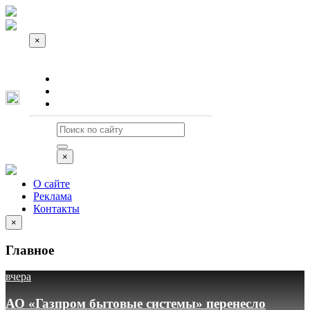
×
О сайте
Реклама
Контакты
×
О сайте
Реклама
Контакты
×
Главное
вчера
АО «Газпром бытовые системы» перенесло