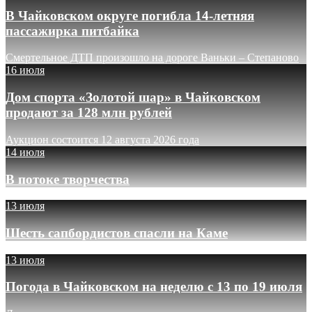
В Чайковском округе погибла 14-летняя
пассажирка питбайка
Смертельное ДТП произошло на дороге Ваньки – Степаново
16 июля
Дом спорта «Золотой шар» в Чайковском
продают за 128 млн рублей
Аукцион состоится 12 августа 2026 года
14 июля
В потоке творчества
13 июля
Шесть сапбордистов спасли на Каме
13 июля
Погода в Чайковском на неделю с 13 по 19 июля