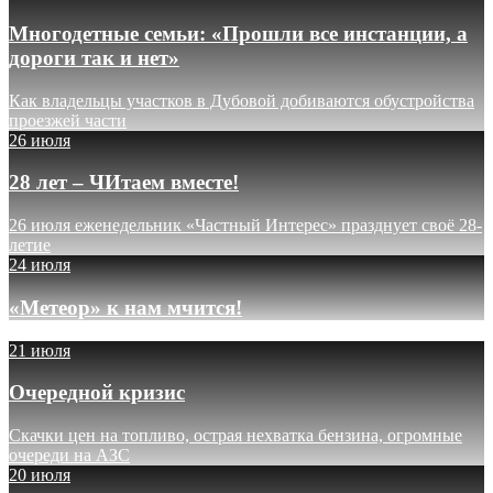
Многодетные семьи: «Прошли все инстанции, а
дороги так и нет»
Как владельцы участков в Дубовой добиваются обустройства
проезжей части
26 июля
28 лет – ЧИтаем вместе!
26 июля еженедельник «Частный Интерес» празднует своё 28-
летие
24 июля
«Метеор» к нам мчится!
21 июля
Очередной кризис
Скачки цен на топливо, острая нехватка бензина, огромные
очереди на АЗС
20 июля