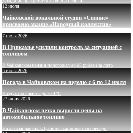
Дожди не прекратятся до конца недели
12 июля
Чайковской вокальной студии «Сияние»
присвоено звание «Народный коллектив»
7 июля 2026
В Прикамье усилили контроль за ситуацией с
топливом
В Чайковском бензин подорожал до 95 рублей за литр
5 июля 2026
Погода в Чайковском на неделю с 6 по 12 июля
Воздух прогреется до +30 °C
27 июня 2026
В Чайковском резко выросли цены на
автомобильное топливо
На автозаправках «Лукойл» скапливаются очереди