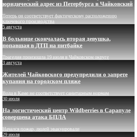
юридический адрес из Петербурга в Чайковский
Теперь он соответствует фактическому расположению
ключевого производства
5 августа
В больнице скончалась вторая девушка,
попавшая в ДТП на питбайке
Трагедия произошла 19 июля в Чайковском округе
3 августа
Жителей Чайковского предупредили о запрете
купания на городском пляже
Вода в Каме не соответствует санитарным нормам
30 июля
На логистический центр Wildberries в Сарапуле
совершена атака БПЛА
Начался пожар, людей эвакуировали
29 июля