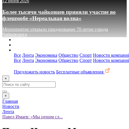
12 июня 2026
Более тысячи чайковцев приняли участие во
флешмобе «Нереальная волна»
Мероприятие открыло празднование 70-летие города
Чайковского
О сайте
Реклама
Контакты
Все
Лента
Экономика
Общество
Спорт
Новости компани
Все
Лента
Экономика
Общество
Спорт
Новости компани
Предложить новость
Бесплатные объявления
×
×
Главная
Новости
Лента
Павел Имаев: «Мы ценим сл...