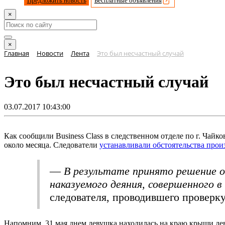
Предложить новость
Бесплатные объявления
×
×
Главная
Новости
Лента
Это был несчастный случай
Это был несчастный случай
03.07.2017 10:43:00
Как сообщили Business Class в следственном отделе по г. Чай
около месяца. Следователи
устанавливали обстоятельства про
—
В результате принято решение о
наказуемого деяния, совершенного 
следователя, проводившего проверку
Напомним, 31 мая днем девушка находилась на краю крыши дев