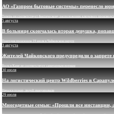
АО «Газпром бытовые системы» перенесло юри
Теперь он соответствует фактическому расположению ключевого производс
5 августа
В больнице скончалась вторая девушка, попав
Трагедия произошла 19 июля в Чайковском округе
3 августа
Жителей Чайковского предупредили о запрете 
Вода в Каме не соответствует санитарным нормам
30 июля
На логистический центр Wildberries в Сарапу
Начался пожар, людей эвакуировали
29 июля
Многодетные семьи: «Прошли все инстанции, а