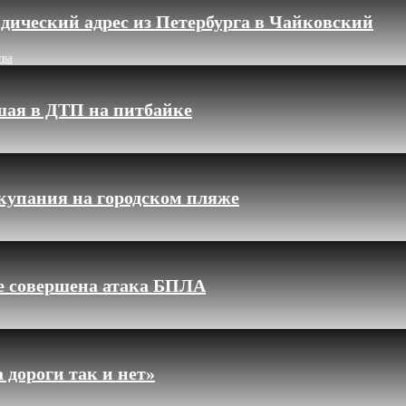
дический адрес из Петербурга в Чайковский
тва
шая в ДТП на питбайке
купания на городском пляже
ле совершена атака БПЛА
 дороги так и нет»