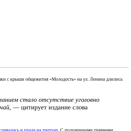
вушки с крыши общежития «Молодость» на ул. Ленина длились
ованием стало отсутствие уголовно
учай
, — цитирует издание слова
сорвалась и упала на тротуар
. С полученными травмами