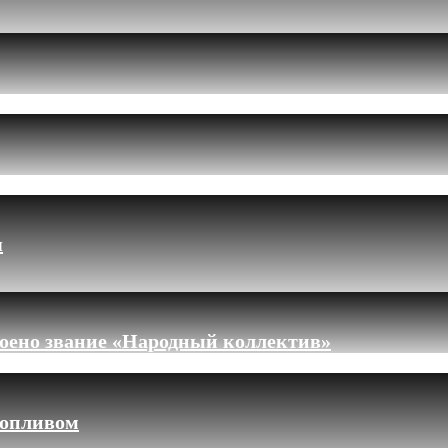
я
оено звание «Народный коллектив»
топливом