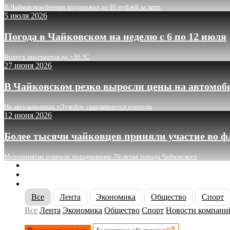
В Чайковском бензин подорожал до 95 рублей за литр
5 июля 2026
Погода в Чайковском на неделю с 6 по 12 июля
Воздух прогреется до +30 °C
27 июня 2026
В Чайковском резко выросли цены на автомоб
На автозаправках «Лукойл» скапливаются очереди
12 июня 2026
Более тысячи чайковцев приняли участие во 
Мероприятие открыло празднование 70-летие города Чайковского
О сайте
Реклама
Контакты
Все
Лента
Экономика
Общество
Спорт
Все
Лента
Экономика
Общество
Спорт
Новости компани