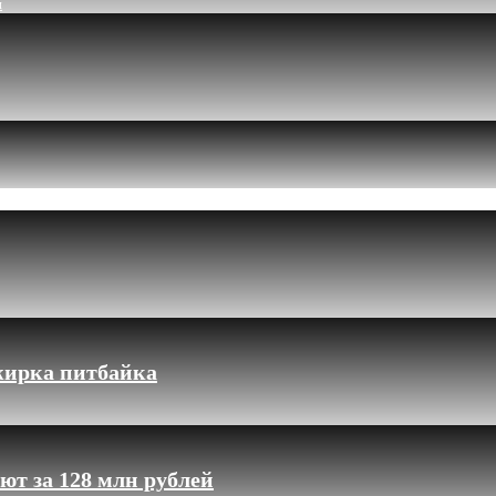
и
жирка питбайка
ют за 128 млн рублей