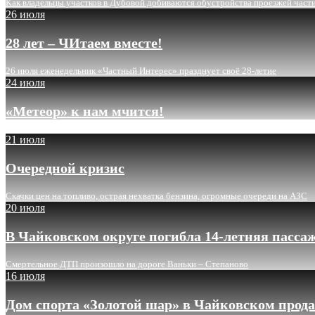
Как владельцы участков в Дубовой добиваются обустройства проезжей част
26 июля
28 лет – ЧИтаем вместе!
26 июля еженедельник «Частный Интерес» празднует своё 28-летие
24 июля
«Метеор» к нам мчится!
21 июля
Очередной кризис
Скачки цен на топливо, острая нехватка бензина, огромные очереди на АЗС
20 июля
В Чайковском округе погибла 14-летняя пасса
Смертельное ДТП произошло на дороге Ваньки – Степаново
16 июля
Дом спорта «Золотой шар» в Чайковском прода