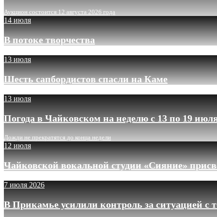
Аукцион состоится 12 августа 2026 года
14 июля
В потоке творчества
13 июля
Шесть сапбордистов спасли на Каме
13 июля
Погода в Чайковском на неделю с 13 по 19 июл
Дожди не прекратятся до конца недели
12 июля
Чайковской вокальной студии «Сияние» присв
7 июля 2026
В Прикамье усилили контроль за ситуацией с 