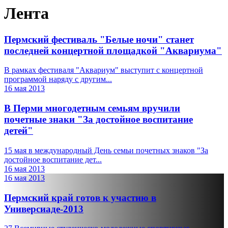
Лента
Пермский фестиваль "Белые ночи" станет
последней концертной площадкой "Аквариума"
В рамках фестиваля "Аквариум" выступит с концертной
программой наряду с другим...
16 мая 2013
В Перми многодетным семьям вручили
почетные знаки "За достойное воспитание
детей"
15 мая в международный День семьи почетных знаков "За
достойное воспитание дет...
16 мая 2013
16 мая 2013
Пермский край готов к участию в
Универсиаде-2013