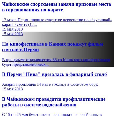
Чайковские спортсмены заняли призовые места
в соревнованиях по карате
12 мая в Перми прошло открытое первенство по кёкусинкай-
каратэ кумитэ (12...
15 мая 2013
15 мая 2013
На кинофестивале в Каннах покажут фильм
снятый в Перми
В программе открывшегося 66-го Каннского кинофестиваля
будет представлено неск...
В Перми "Нива" врезалась в фонарный столб
Авария произошла 14 мая на кольце в Сосновом бору.
15 мая 2013
В Чайковском проводятся профилактические
работы в системе водоснабжения
С 15 по 25 мая будет прекращена подача горячей воды в