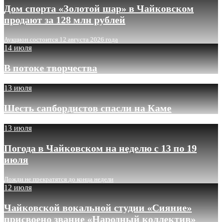
Дом спорта «Золотой шар» в Чайковском
продают за 128 млн рублей
Аукцион состоится 12 августа 2026 года
14 июля
В потоке творчества
13 июля
Шесть сапбордистов спасли на Каме
13 июля
Погода в Чайковском на неделю с 13 по 19
июля
Дожди не прекратятся до конца недели
12 июля
Чайковской вокальной студии «Сияние»
присвоено звание «Народный коллектив»