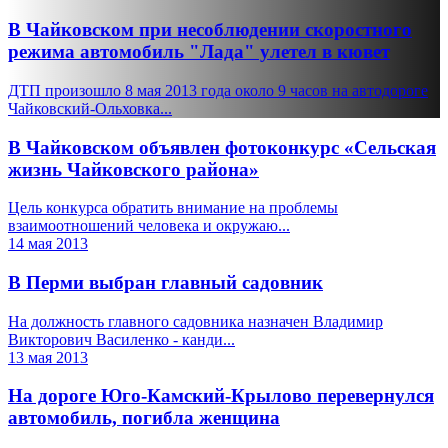
В Чайковском при несоблюдении скоростного
режима автомобиль "Лада" улетел в кювет
ДТП произошло 8 мая 2013 года около 9 часов на автодороге
Чайковский-Ольховка...
В Чайковском объявлен фотоконкурс «Сельская
жизнь Чайковского района»
Цель конкурса обратить внимание на проблемы
взаимоотношений человека и окружаю...
14 мая 2013
В Перми выбран главный садовник
На должность главного садовника назначен Владимир
Викторович Василенко - канди...
13 мая 2013
На дороге Юго-Камский-Крылово перевернулся
автомобиль, погибла женщина