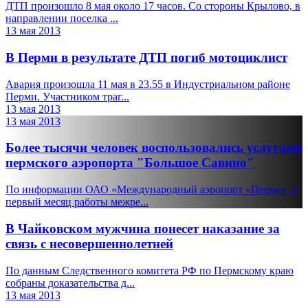
ДТП произошло 8 мая около 17 часов. Со стороны Крылово, в
направлении поселка ...
13 мая 2013
В Перми в результате ДТП погиб мотоциклист
Авария произошла 11 мая в 23.55 в Индустриальном районе
Перми. Участником траг...
13 мая 2013
13 мая 2013
Более тысячи человек воспользовались услугами
пермского аэропорта "Большое Савино"
По информации ОАО «Международный аэропорт «Пермь», в
первый месяц работы межре...
В Чайковском мужчина понесет наказание за
связь с несовершеннолетней
По данным Следственного комитета РФ по Пермскому краю
собраны доказательства д...
13 мая 2013