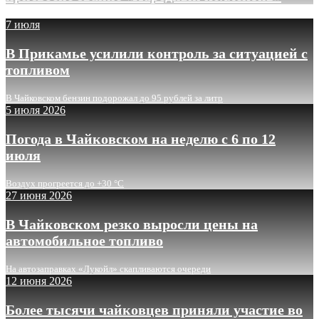
7 июля
В Прикамье усилили контроль за ситуацией с
топливом
В Чайковском бензин подорожал до 95 рублей за литр
5 июля 2026
Погода в Чайковском на неделю с 6 по 12
июля
Воздух прогреется до +30 °C
27 июня 2026
В Чайковском резко выросли цены на
автомобильное топливо
На автозаправках «Лукойл» скапливаются очереди
12 июня 2026
Более тысячи чайковцев приняли участие во