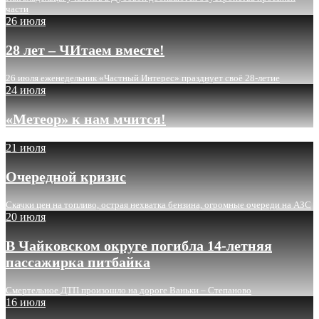
части
26 июля
28 лет – ЧИтаем вместе!
26 июля еженедельник «Частный Интерес» празднует своё 28-летие
24 июля
«Метеор» к нам мчится!
21 июля
Очередной кризис
Скачки цен на топливо, острая нехватка бензина, огромные очереди на АЗС
20 июля
В Чайковском округе погибла 14-летняя
пассажирка питбайка
Смертельное ДТП произошло на дороге Ваньки – Степаново
16 июля