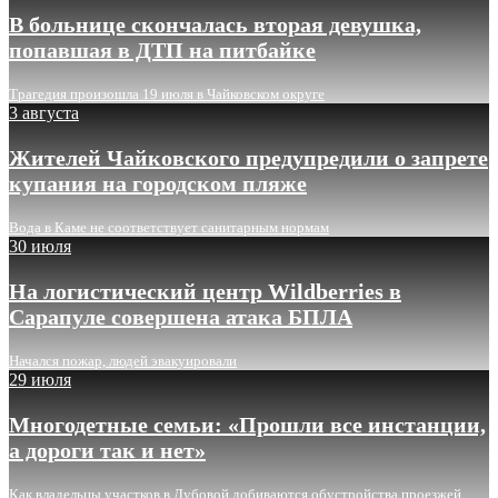
В больнице скончалась вторая девушка,
попавшая в ДТП на питбайке
Трагедия произошла 19 июля в Чайковском округе
3 августа
Жителей Чайковского предупредили о запрете
купания на городском пляже
Вода в Каме не соответствует санитарным нормам
30 июля
На логистический центр Wildberries в
Сарапуле совершена атака БПЛА
Начался пожар, людей эвакуировали
29 июля
Многодетные семьи: «Прошли все инстанции,
а дороги так и нет»
Как владельцы участков в Дубовой добиваются обустройства проезжей