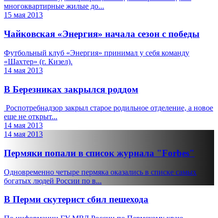
многоквартирные жилые до...
15 мая 2013
Чайковская «Энергия» начала сезон с победы
Футбольный клуб «Энергия» принимал у себя команду
«Шахтер» (г. Кизел).
14 мая 2013
В Березниках закрылся роддом
Роспотребнадзор закрыл старое родильное отделение, а новое
еще не открыт...
14 мая 2013
14 мая 2013
Пермяки попали в список журнала "Forbes"
Одновременно четыре пермяка оказались в списке самых
богатых людей России по в...
В Перми скутерист сбил пешехода