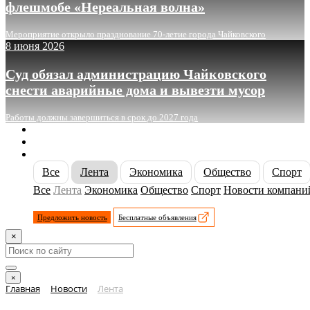
флешмобе «Нереальная волна»
Мероприятие открыло празднование 70-летие города Чайковского
8 июня 2026
Суд обязал администрацию Чайковского
снести аварийные дома и вывезти мусор
Работы должны завершиться в срок до 2027 года
О сайте
Реклама
Контакты
Все
Лента
Экономика
Общество
Спорт
Все
Лента
Экономика
Общество
Спорт
Новости компани
Предложить новость
Бесплатные объявления
×
×
Главная
Новости
Лента