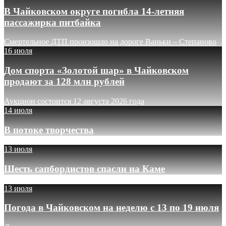
В Чайковском округе погибла 14-летняя
пассажирка питбайка
Смертельное ДТП произошло на дороге Ваньки – Степаново
16 июля
Дом спорта «Золотой шар» в Чайковском
продают за 128 млн рублей
Аукцион состоится 12 августа 2026 года
14 июля
В потоке творчества
13 июля
Шесть сапбордистов спасли на Каме
13 июля
Погода в Чайковском на неделю с 13 по 19 июля