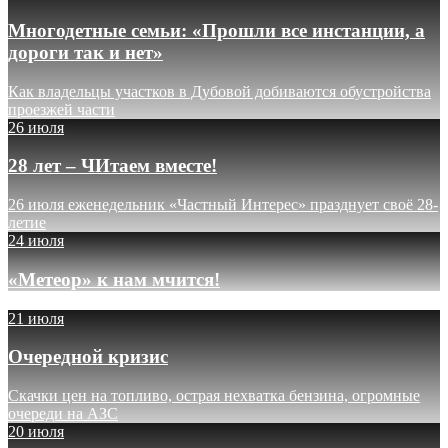
Многодетные семьи: «Прошли все инстанции, а
дороги так и нет»
Как владельцы участков в Дубовой добиваются обустройства
проезжей части
26 июля
28 лет – ЧИтаем вместе!
26 июля еженедельник «Частный Интерес» празднует своё 28-
летие
24 июля
«Метеор» к нам мчится!
21 июля
Очередной кризис
Скачки цен на топливо, острая нехватка бензина, огромные
очереди на АЗС
20 июля