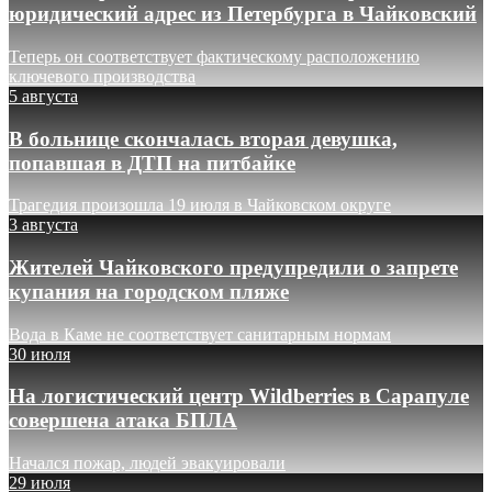
юридический адрес из Петербурга в Чайковский
Теперь он соответствует фактическому расположению
ключевого производства
5 августа
В больнице скончалась вторая девушка,
попавшая в ДТП на питбайке
Трагедия произошла 19 июля в Чайковском округе
3 августа
Жителей Чайковского предупредили о запрете
купания на городском пляже
Вода в Каме не соответствует санитарным нормам
30 июля
На логистический центр Wildberries в Сарапуле
совершена атака БПЛА
Начался пожар, людей эвакуировали
29 июля