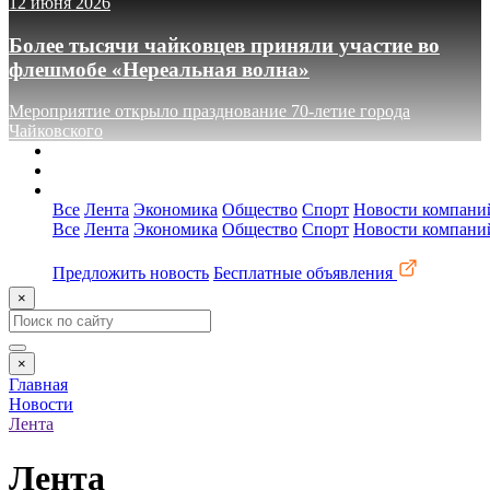
12 июня 2026
Более тысячи чайковцев приняли участие во
флешмобе «Нереальная волна»
Мероприятие открыло празднование 70-летие города
Чайковского
О сайте
Реклама
Контакты
Все
Лента
Экономика
Общество
Спорт
Новости компани
Все
Лента
Экономика
Общество
Спорт
Новости компани
Предложить новость
Бесплатные объявления
×
×
Главная
Новости
Лента
Лента