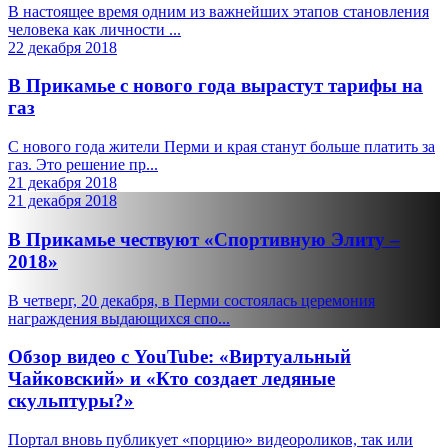
В настоящее время одним из важнейших этапов становления
человека как личности ...
22 декабря 2018
В Прикамье с нового года вырастут тарифы на
газ
С нового года жители Перми и края станут больше платить за
газ. Это решение пр...
21 декабря 2018
21 декабря 2018
В Прикамье чествуют «Спортивную Элиту –
2018»
В четверг, 20 декабря, в Перми состоялась церемония
награждения выдающихся спо...
Обзор видео с YouTube: «Виртуальный
Чайковский» и «Кто создает ледяные
скульптуры?»
Портал вновь публикует «порцию» видеороликов, так или