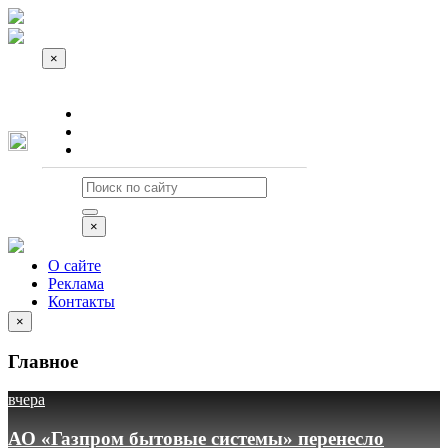
×
О сайте
Реклама
Контакты
×
О сайте
Реклама
Контакты
×
Главное
вчера
АО «Газпром бытовые системы» перенесло