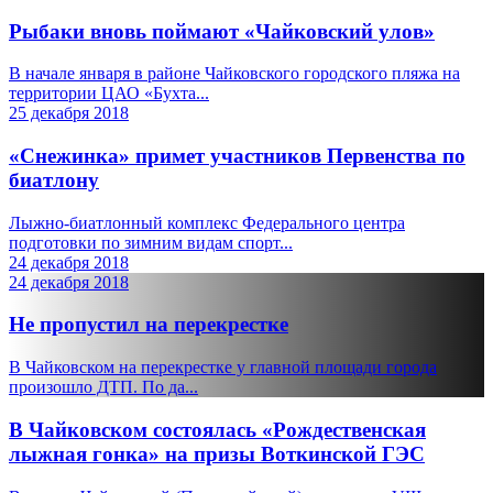
Рыбаки вновь поймают «Чайковский улов»
В начале января в районе Чайковского городского пляжа на
территории ЦАО «Бухта...
25 декабря 2018
«Снежинка» примет участников Первенства по
биатлону
Лыжно-биатлонный комплекс Федерального центра
подготовки по зимним видам спорт...
24 декабря 2018
24 декабря 2018
Не пропустил на перекрестке
В Чайковском на перекрестке у главной площади города
произошло ДТП. По да...
В Чайковском состоялась «Рождественская
лыжная гонка» на призы Воткинской ГЭС