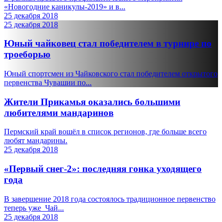
«Новогодние каникулы-2019» и в...
25 декабря 2018
25 декабря 2018
Юный чайковец стал победителем в турнире по
троеборью
Юный спортсмен из Чайковского стал победителем открытого
первенства Чувашии по...
Жители Прикамья оказались большими
любителями мандаринов
Пермский край вошёл в список регионов, где больше всего
любят мандарины.
25 декабря 2018
«Первый снег-2»: последняя гонка уходящего
года
В завершение 2018 года состоялось традиционное первенство
теперь уже Чай...
25 декабря 2018