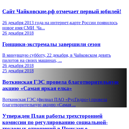
Сайт Чайковские.рф отмечает первый юбилей!
26 декабря 2013 года на интернет-карте России появилось
новое имя СМИ Ча...
26 декабря 2018
Гонщики-экстремалы завершили сезон
В минувшую субботу, 22 декабря, в Чайковском девять
пилотов на своих машинах, ...
26 декабря 2018
25 декабря 2018
Воткинская ГЭС провела благотворительную
акцию «Самая яркая елка»
Воткинская ГЭС (филиал ПАО «РусГидро») провела
благотворительную акцию «Самая ...
Утвержден План работы трехсторонней
комиссии по регулированию социальной-
трудовых отношений в Прикамье