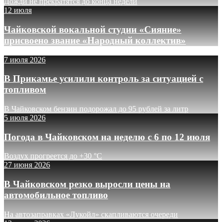
Дожди не прекратятся до конца недели
12 июля
Чайковской вокальной студии «Сияние»
присвоено звание «Народный коллектив»
7 июля 2026
В Прикамье усилили контроль за ситуацией с
топливом
В Чайковском бензин подорожал до 95 рублей за литр
5 июля 2026
Погода в Чайковском на неделю с 6 по 12 июля
Воздух прогреется до +30 °C
27 июня 2026
В Чайковском резко выросли цены на
автомобильное топливо
На автозаправках «Лукойл» скапливаются очереди