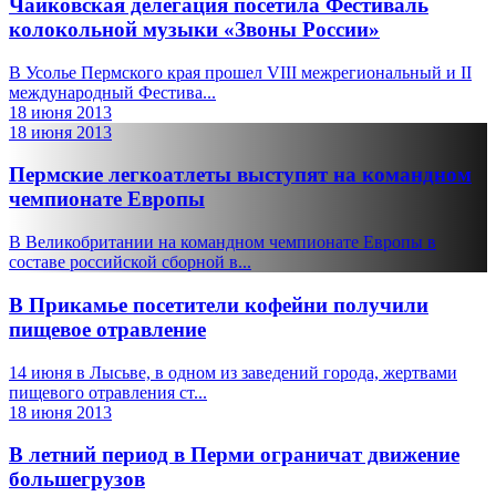
Чайковская делегация посетила Фестиваль
колокольной музыки «Звоны России»
В Усолье Пермского края прошел VIII межрегиональный и II
международный Фестива...
18 июня 2013
18 июня 2013
Пермские легкоатлеты выступят на командном
чемпионате Европы
В Великобритании на командном чемпионате Европы в
составе российской сборной в...
В Прикамье посетители кофейни получили
пищевое отравление
14 июня в Лысьве, в одном из заведений города, жертвами
пищевого отравления ст...
18 июня 2013
В летний период в Перми ограничат движение
большегрузов