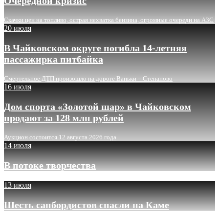
Очередной кризис
Скачки цен на топливо, острая нехватка бензина, огромные очереди на АЗС
20 июля
В Чайковском округе погибла 14-летняя
пассажирка питбайка
Смертельное ДТП произошло на дороге Ваньки – Степаново
16 июля
Дом спорта «Золотой шар» в Чайковском
продают за 128 млн рублей
Аукцион состоится 12 августа 2026 года
14 июля
В потоке творчества
13 июля
Шесть сапбордистов спасли на Каме