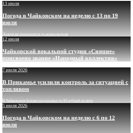
13 июля
Погода в Чайковском на неделю с 13 по 19
июля
Дожди не прекратятся до конца недели
12 июля
Чайковской вокальной студии «Сияние»
присвоено звание «Народный коллектив»
7 июля 2026
В Прикамье усилили контроль за ситуацией с
топливом
В Чайковском бензин подорожал до 95 рублей за литр
5 июля 2026
Погода в Чайковском на неделю с 6 по 12
июля