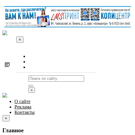
×
О сайте
Реклама
Контакты
×
О сайте
Реклама
Контакты
×
Главное