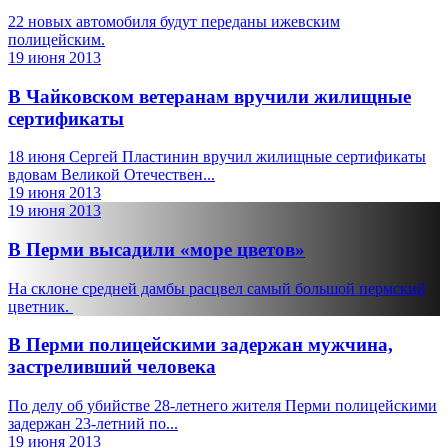
22 новых автомобиля будут переданы ижевским
полицейским.
19 июня 2013
В Чайковском ветеранам вручили жилищные
сертификаты
18 июня Сергей Пластинин вручил жилищные сертификаты
вдовам Великой Отечествен...
19 июня 2013
19 июня 2013
В Перми высадили «море цветов»
На склоне средней дамбы расцвел самый большой пермский
цветник.
В Перми полицейскими задержан мужчина,
застреливший человека
По делу об убийстве 28-летнего жителя Перми полицейскими
задержан 23-летний по...
19 июня 2013