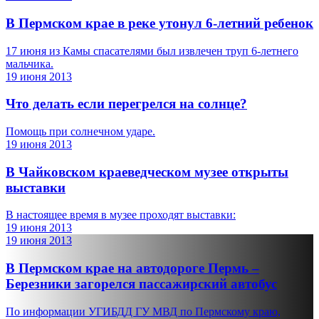
В Пермском крае в реке утонул 6-летний ребенок
17 июня из Камы спасателями был извлечен труп 6-летнего
мальчика.
19 июня 2013
Что делать если перегрелся на солнце?
Помощь при солнечном ударе.
19 июня 2013
В Чайковском краеведческом музее открыты
выставки
В настоящее время в музее проходят выставки:
19 июня 2013
19 июня 2013
В Пермском крае на автодороге Пермь –
Березники загорелся пассажирский автобус
По информации УГИБДД ГУ МВД по Пермскому краю,