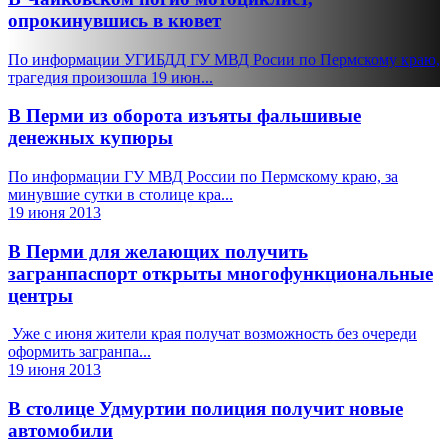
опрокинувшись в кювет
По информации УГИБДД ГУ МВД Росии по Пермскому краю,
трагедия произошла 19 июн...
В Перми из оборота изъяты фальшивые
денежных купюры
По информации ГУ МВД России по Пермскому краю, за
минувшие сутки в столице кра...
19 июня 2013
В Перми для желающих получить
загранпаспорт открыты многофункциональные
центры
Уже с июня жители края получат возможность без очереди
оформить загранпа...
19 июня 2013
В столице Удмуртии полиция получит новые
автомобили