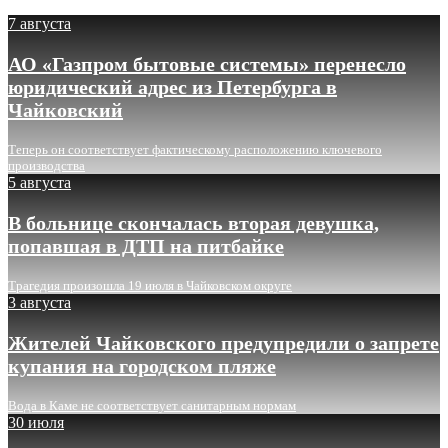
7 августа
АО «Газпром бытовые системы» перенесло
юридический адрес из Петербурга в
Чайковский
Теперь он соответствует фактическому расположению ключевого
производства
5 августа
В больнице скончалась вторая девушка,
попавшая в ДТП на питбайке
Трагедия произошла 19 июля в Чайковском округе
3 августа
Жителей Чайковского предупредили о запрете
купания на городском пляже
Вода в Каме не соответствует санитарным нормам
30 июля