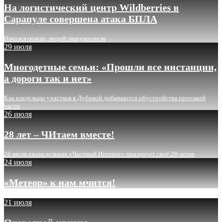
На логистический центр Wildberries в
Сарапуле совершена атака БПЛА
Начался пожар, людей эвакуировали
29 июля
Многодетные семьи: «Прошли все инстанции,
а дороги так и нет»
Как владельцы участков в Дубовой добиваются обустройства проезжей
части
26 июля
28 лет – ЧИтаем вместе!
26 июля еженедельник «Частный Интерес» празднует своё 28-летие
24 июля
«Метеор» к нам мчится!
21 июля