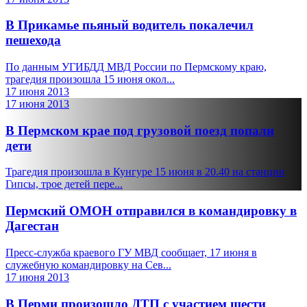
В Прикамье пьяный водитель покалечил
пешехода
По данным УГИБДД МВД России по Пермскому краю,
трагедия произошла 15 июня окол...
17 июня 2013
17 июня 2013
В Пермском крае под грузовой поезд попали
дети
Трагедия произошла в Кунгуре 15 июня в 20.40 на станции
Гипсы, трое детей пере...
Пермский ОМОН отправился в командировку в
Дагестан
Пресс-служба краевого ГУ МВД сообщает, 17 июня в
служебную командировку на Сев...
17 июня 2013
В Перми произошло ДТП с участием шести