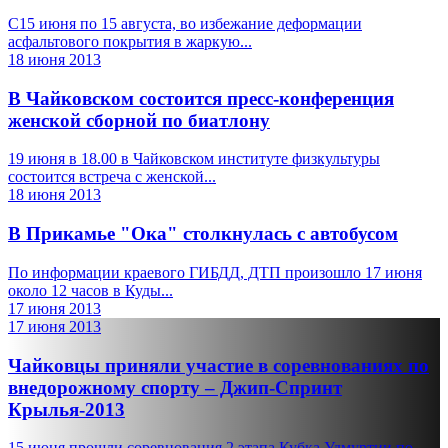
C15 июня по 15 августа, во избежание деформации
асфальтового покрытия в жаркую...
18 июня 2013
В Чайковском состоится пресс-конференция
женской сборной по биатлону
19 июня в 18.00 в Чайковском институте физкультуры
состоится встреча с женской...
18 июня 2013
В Прикамье "Ока" столкнулась с автобусом
По информации краевого ГИБДД, ДТП произошло 17 июня
около 12 часов в Куды...
17 июня 2013
17 июня 2013
Чайковцы приняли участие в соревнованиях по
внедорожному спорту – Джип-Спринт
Крылья-2013
15 июня прошли соревнования 2 этапа Кубка Удмуртии по