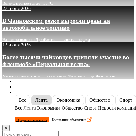
Воздух прогреется до +30 °C
27 июня 2026
В Чайковском резко выросли цены на
автомобильное топливо
На автозаправках «Лукойл» скапливаются очереди
12 июня 2026
Более тысячи чайковцев приняли участие во
флешмобе «Нереальная волна»
Мероприятие открыло празднование 70-летие города Чайковского
О сайте
Реклама
Контакты
Все
Лента
Экономика
Общество
Спорт
Все
Лента
Экономика
Общество
Спорт
Новости компани
Предложить новость
Бесплатные объявления
×