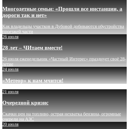
Многодетные семьи: «Прошли все инстанции, а
дороги так и нет»
Как владельцы участков в Дубовой добиваются обустройства
проезжей части
26 июля
28 лет – ЧИтаем вместе!
26 июля еженедельник «Частный Интерес» празднует своё 28-
летие
24 июля
«Метеор» к нам мчится!
21 июля
Очередной кризис
Скачки цен на топливо, острая нехватка бензина, огромные
очереди на АЗС
20 июля