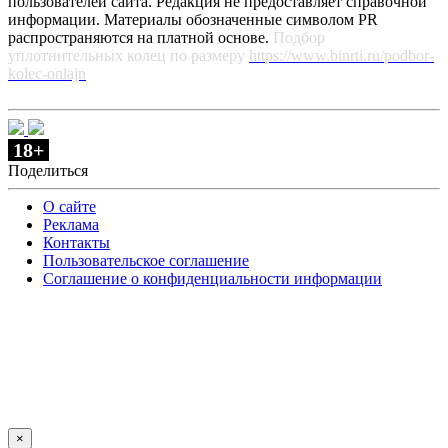
пользователей сайта. Редакция не предоставляет справочной
информации. Материалы обозначенные символом PR
распространяются на платной основе.
Подбор
уплотнительных колец по размеру
https://www.binrti.ru/podbor-
kolec-onlajn
18+
Поделиться
О сайте
Реклама
Контакты
Пользовательское соглашение
Соглашение о конфиденциальности информации
×