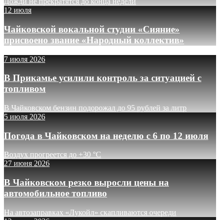
Дожди не прекратятся до конца недели
12 июля
Чайковской вокальной студии «Сияние»
присвоено звание «Народный коллектив»
7 июля 2026
В Прикамье усилили контроль за ситуацией с
топливом
В Чайковском бензин подорожал до 95 рублей за литр
5 июля 2026
Погода в Чайковском на неделю с 6 по 12 июля
Воздух прогреется до +30 °C
27 июня 2026
В Чайковском резко выросли цены на
автомобильное топливо
На автозаправках «Лукойл» скапливаются очереди