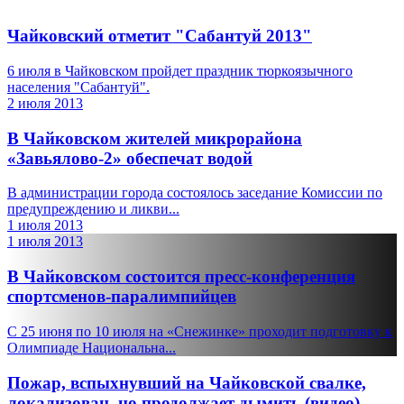
Чайковский отметит "Сабантуй 2013"
6 июля в Чайковском пройдет праздник тюркоязычного
населения "Сабантуй".
2 июля 2013
В Чайковском жителей микрорайона
«Завьялово-2» обеспечат водой
В администрации города состоялось заседание Комиссии по
предупреждению и ликви...
1 июля 2013
1 июля 2013
В Чайковском состоится пресс-конференция
спортсменов-паралимпийцев
C 25 июня по 10 июля на «Снежинке» проходит подготовку к
Олимпиаде Национальна...
Пожар, вспыхнувший на Чайковской свалке,
локализован, но продолжает дымить (видео)