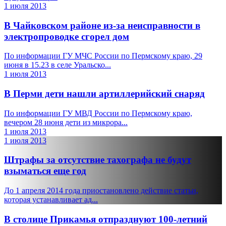
1 июля 2013
В Чайковском районе из-за неисправности в
электропроводке сгорел дом
По информации ГУ МЧС России по Пермскому краю, 29
июня в 15.23 в селе Уральско...
1 июля 2013
В Перми дети нашли артиллерийский снаряд
По информации ГУ МВД России по Пермскому краю,
вечером 28 июня дети из микрора...
1 июля 2013
1 июля 2013
Штрафы за отсутствие тахографа не будут
взыматься еще год
До 1 апреля 2014 года приостановлено действие статьи,
которая устанавливает ад...
В столице Прикамья отпразднуют 100-летний