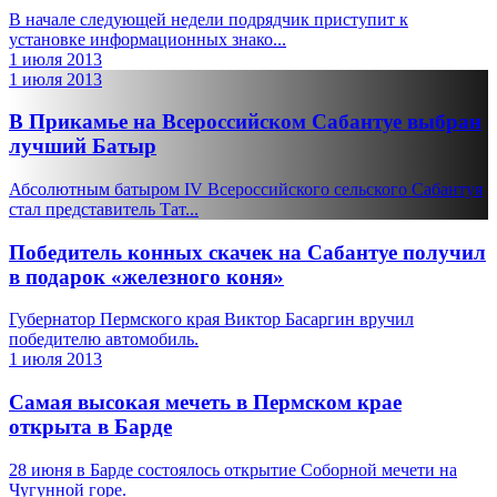
В начале следующей недели подрядчик приступит к
установке информационных знако...
1 июля 2013
1 июля 2013
В Прикамье на Всероссийском Сабантуе выбран
лучший Батыр
Абсолютным батыром IV Всероссийского сельского Сабантуя
стал представитель Тат...
Победитель конных скачек на Сабантуе получил
в подарок «железного коня»
Губернатор Пермского края Виктор Басаргин вручил
победителю автомобиль.
1 июля 2013
Самая высокая мечеть в Пермском крае
открыта в Барде
28 июня в Барде состоялось открытие Соборной мечети на
Чугунной горе.