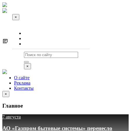
×
О сайте
Реклама
Контакты
×
О сайте
Реклама
Контакты
×
Главное
7 августа
АО «Газпром бытовые системы» перенесло