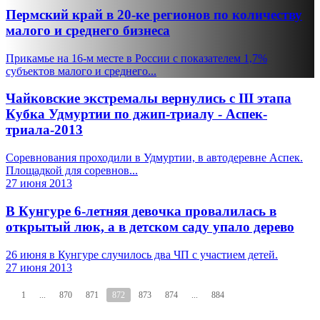
Пермский край в 20-ке регионов по количеству
малого и среднего бизнеса
Прикамье на 16-м месте в России с показателем 1,7%
субъектов малого и среднего...
Чайковские экстремалы вернулись с III этапа
Кубка Удмуртии по джип-триалу - Аспек-
триала-2013
Соревнования проходили в Удмуртии, в автодеревне Аспек.
Площадкой для соревнов...
27 июня 2013
В Кунгуре 6-летняя девочка провалилась в
открытый люк, а в детском саду упало дерево
26 июня в Кунгуре случилось два ЧП с участием детей.
27 июня 2013
1
...
870
871
872
873
874
...
884