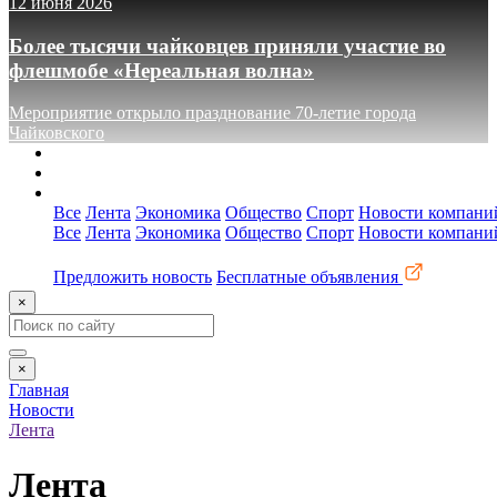
12 июня 2026
Более тысячи чайковцев приняли участие во
флешмобе «Нереальная волна»
Мероприятие открыло празднование 70-летие города
Чайковского
О сайте
Реклама
Контакты
Все
Лента
Экономика
Общество
Спорт
Новости компани
Все
Лента
Экономика
Общество
Спорт
Новости компани
Предложить новость
Бесплатные объявления
×
×
Главная
Новости
Лента
Лента