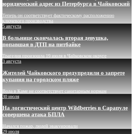
юридический адрес из Петербурга в Чайковский
Теперь он соответствует фактическому расположению
ключевого производства
5 августа
В больнице скончалась вторая девушка,
попавшая в ДТП на питбайке
Трагедия произошла 19 июля в Чайковском округе
3 августа
Жителей Чайковского предупредили о запрете
купания на городском пляже
Вода в Каме не соответствует санитарным нормам
30 июля
На логистический центр Wildberries в Сарапуле
совершена атака БПЛА
Начался пожар, людей эвакуировали
29 июля