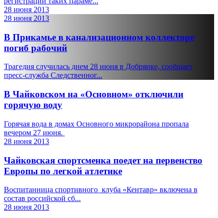
регистрации таких параме...
28 июня 2013
28 июня 2013
В Прикамье в канализационном коллекторе
погиб рабочий
Трагедия случилась днем 28 июня в Добрянке, сообщает
пресс-служба Следственног...
В Чайковском на «Основном» отключили
горячую воду
Горячая вода в домах Основного микрорайона пропала
вечером 27 июня.
28 июня 2013
Чайковская спортсменка поедет на первенство
Европы по легкой атлетике
Воспитанница спортивного клуба «Кентавр» включена в
состав российской сб...
28 июня 2013