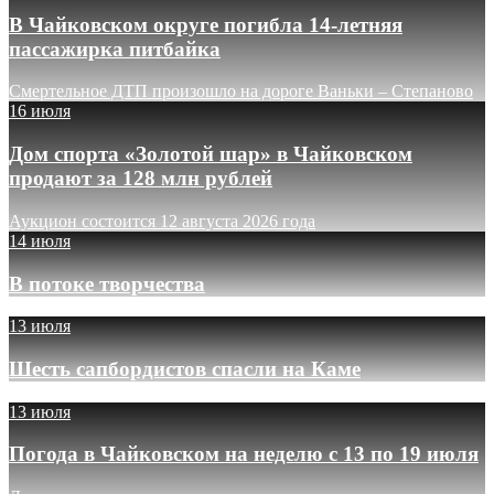
В Чайковском округе погибла 14-летняя
пассажирка питбайка
Смертельное ДТП произошло на дороге Ваньки – Степаново
16 июля
Дом спорта «Золотой шар» в Чайковском
продают за 128 млн рублей
Аукцион состоится 12 августа 2026 года
14 июля
В потоке творчества
13 июля
Шесть сапбордистов спасли на Каме
13 июля
Погода в Чайковском на неделю с 13 по 19 июля