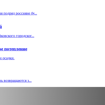
 подряд россияне бу...
й
ковского городског...
ое потепление
и осадки.
вь возвращаются з...