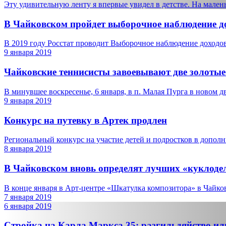
Эту удивительную ленту я впервые увидел в детстве. На малень
В Чайковском пройдет выборочное наблюдение д
В 2019 году Росстат проводит Выборочное наблюдение доходов 
9 января 2019
Чайковские теннисисты завоевывают две золотые
В минувшее воскресенье, 6 января, в п. Малая Пурга в новом дв
9 января 2019
Конкурс на путевку в Артек продлен
Региональный конкурс на участие детей и подростков в дополн
8 января 2019
В Чайковском вновь определят лучших «куклоде
В конце января в Арт-центре «Шкатулка композитора» в Чайков
7 января 2019
6 января 2019
Стройка на Карла Маркса 35: разгильдяйство ил