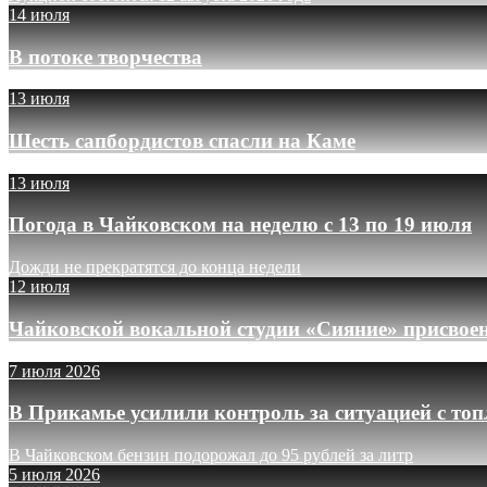
14 июля
В потоке творчества
13 июля
Шесть сапбордистов спасли на Каме
13 июля
Погода в Чайковском на неделю с 13 по 19 июля
Дожди не прекратятся до конца недели
12 июля
Чайковской вокальной студии «Сияние» присвое
7 июля 2026
В Прикамье усилили контроль за ситуацией с то
В Чайковском бензин подорожал до 95 рублей за литр
5 июля 2026