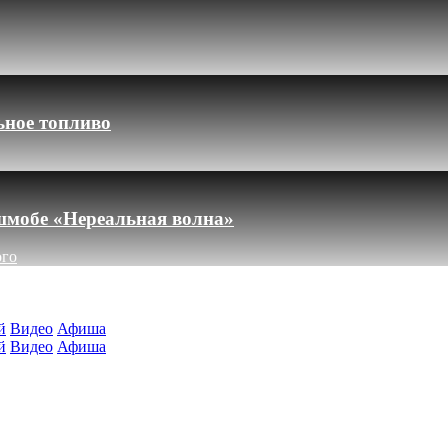
ьное топливо
шмобе «Нереальная волна»
ого
й
Видео
Афиша
й
Видео
Афиша