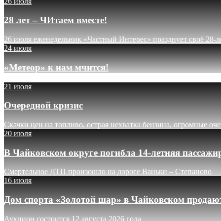
26 июля
28 лет – ЧИтаем вместе!
26 июля еженедельник «Частный Интерес» празднует своё 28-л
24 июля
«Метеор» к нам мчится!
21 июля
Очередной кризис
Скачки цен на топливо, острая нехватка бензина, огромные оч
20 июля
В Чайковском округе погибла 14-летняя пассажи
Смертельное ДТП произошло на дороге Ваньки – Степаново
16 июля
Дом спорта «Золотой шар» в Чайковском продают
Аукцион состоится 12 августа 2026 года