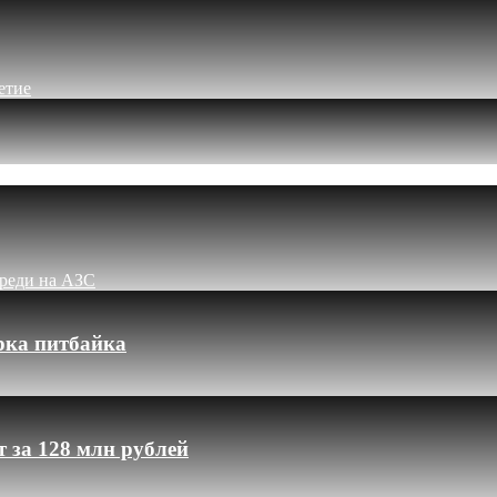
етие
ереди на АЗС
рка питбайка
 за 128 млн рублей