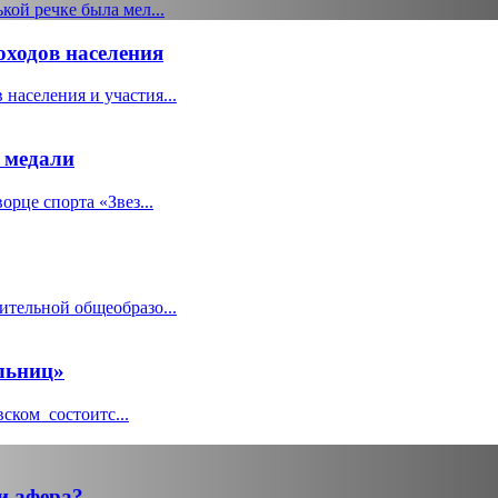
кой речке была мел...
оходов населения
населения и участия...
 медали
орце спорта «Звез...
ительной общеобразо...
льниц»
ском состоитс...
и афера?