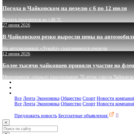
Погода в Чайковском на неделю с 6 по 12 июля
Воздух прогреется до +30 °C
27 июня 2026
В Чайковском резко выросли цены на автомобил
На автозаправках «Лукойл» скапливаются очереди
12 июня 2026
Более тысячи чайковцев приняли участие во фле
Мероприятие открыло празднование 70-летие города Чайковск
О сайте
Реклама
Контакты
Все
Лента
Экономика
Общество
Спорт
Новости компани
Все
Лента
Экономика
Общество
Спорт
Новости компани
Предложить новость
Бесплатные объявления
×