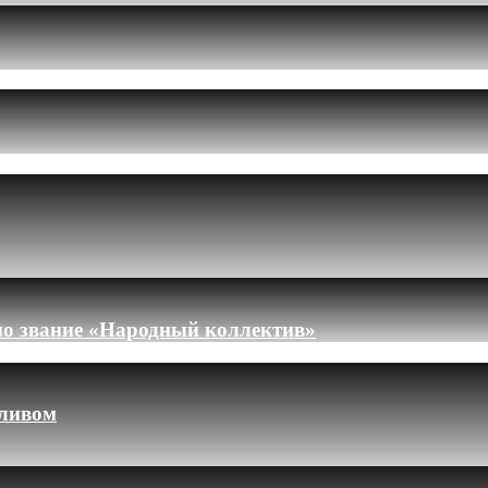
но звание «Народный коллектив»
пливом