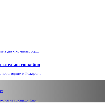
е в двух крупных сор...
осительно спокойно
 новогодним и Рождест...
их
ялся на площади Кар...