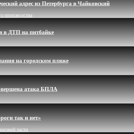
еский адрес из Петербурга в Чайковский
го производства
я в ДТП на питбайке
пания на городском пляже
 совершена атака БПЛА
роги так и нет»
роезжей части