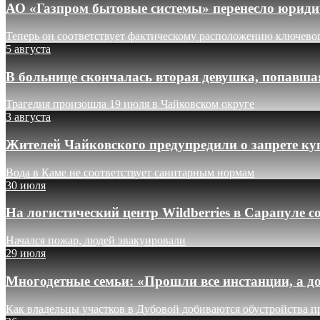
АО «Газпром бытовые системы» перенесло юридич
Теперь он соответствует фактическому расположению ключево
5 августа
В больнице скончалась вторая девушка, попавша
Трагедия произошла 19 июля в Чайковском округе
3 августа
Жителей Чайковского предупредили о запрете ку
Вода в Каме не соответствует санитарным нормам
30 июля
На логистический центр Wildberries в Сарапуле
Начался пожар, людей эвакуировали
29 июля
Многодетные семьи: «Прошли все инстанции, а до
Как владельцы участков в Дубовой добиваются обустройства п