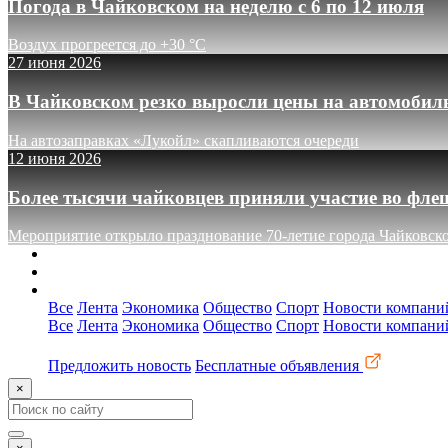
Погода в Чайковском на неделю с 6 по 12 июля
Воздух прогреется до +30 °C
27 июня 2026
В Чайковском резко выросли цены на автомобил
На автозаправках «Лукойл» скапливаются очереди
12 июня 2026
Более тысячи чайковцев приняли участие во фле
Мероприятие открыло празднование 70-летие города Чайковск
О сайте
Реклама
Контакты
Все
Лента
Экономика
Общество
Спорт
Новости компани
Все
Лента
Экономика
Общество
Спорт
Новости компани
Предложить новость
Бесплатные объявления
×