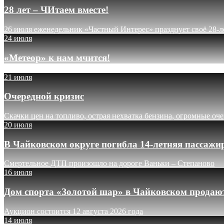
28 лет – ЧИтаем вместе!
26 июля еженедельник «Частный Интерес» празднует своё 28-л
24 июля
«Метеор» к нам мчится!
21 июля
Очередной кризис
Скачки цен на топливо, острая нехватка бензина, огромные оч
20 июля
В Чайковском округе погибла 14-летняя пассажи
Смертельное ДТП произошло на дороге Ваньки – Степаново
16 июля
Дом спорта «Золотой шар» в Чайковском продают
Аукцион состоится 12 августа 2026 года
14 июля