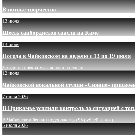
В потоке творчества
13 июля
Шесть сапбордистов спасли на Каме
13 июля
Погода в Чайковском на неделю с 13 по 19 июля
Дожди не прекратятся до конца недели
12 июля
Чайковской вокальной студии «Сияние» присвое
7 июля 2026
В Прикамье усилили контроль за ситуацией с то
В Чайковском бензин подорожал до 95 рублей за литр
5 июля 2026