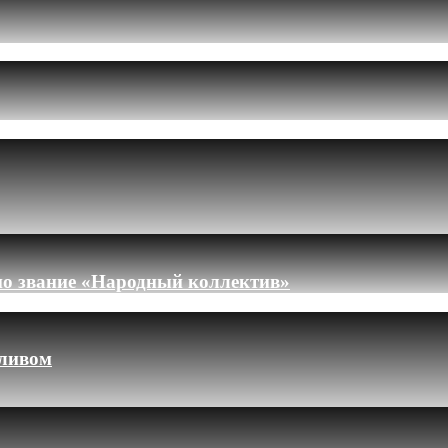
но звание «Народный коллектив»
пливом