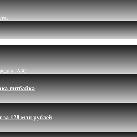
етие
ереди на АЗС
рка питбайка
 за 128 млн рублей