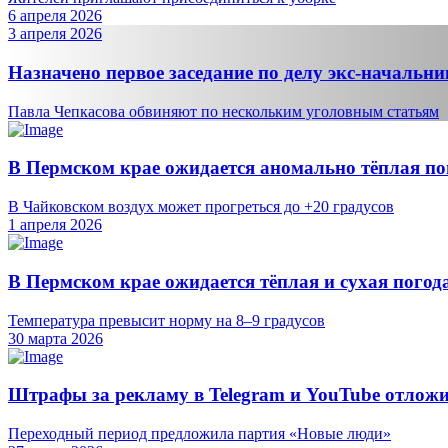
6 апреля 2026
3 апреля 2026
Назначено первое заседание по делу экс-начальни
Павла Чепкасова обвиняют по нескольким уголовным статьям
В Пермском крае ожидается аномально тёплая по
В Чайковском воздух может прогреться до +20 градусов
1 апреля 2026
В Пермском крае ожидается тёплая и сухая погод
Температура превысит норму на 8–9 градусов
30 марта 2026
Штрафы за рекламу в Telegram и YouTube отложи
Переходный период предложила партия «Новые люди»