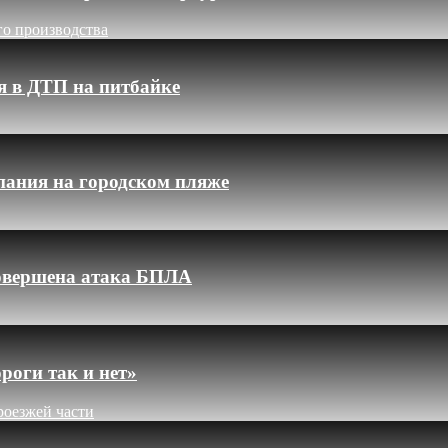
го производства
я в ДТП на питбайке
пания на городском пляже
 совершена атака БПЛА
роги так и нет»
роезжей части