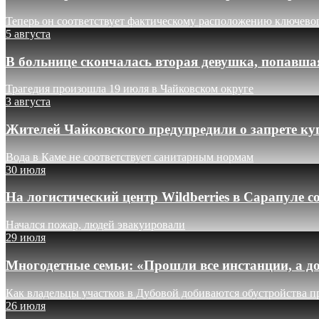
Теперь он соответствует фактическому расположению ключево
5 августа
В больнице скончалась вторая девушка, попавша
Трагедия произошла 19 июля в Чайковском округе
3 августа
Жителей Чайковского предупредили о запрете ку
Вода в Каме не соответствует санитарным нормам
30 июля
На логистический центр Wildberries в Сарапуле
Начался пожар, людей эвакуировали
29 июля
Многодетные семьи: «Прошли все инстанции, а до
Как владельцы участков в Дубовой добиваются обустройства п
26 июля