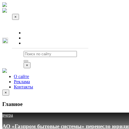
×
О сайте
Реклама
Контакты
×
О сайте
Реклама
Контакты
×
Главное
вчера
АО «Газпром бытовые системы» перенесло юридич