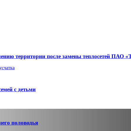
лению территории после замены теплосетей ПАО «
усчатка
емей с детьми
него половодья