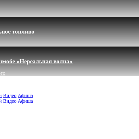
ьное топливо
шмобе «Нереальная волна»
ого
й
Видео
Афиша
й
Видео
Афиша