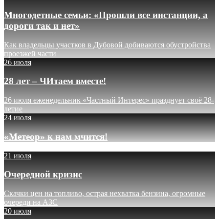
Многодетные семьи: «Прошли все инстанции, а
дороги так и нет»
Как владельцы участков в Дубовой добиваются обустройства
проезжей части
26 июля
28 лет – ЧИтаем вместе!
26 июля еженедельник «Частный Интерес» празднует своё 28-
летие
24 июля
«Метеор» к нам мчится!
21 июля
Очередной кризис
Скачки цен на топливо, острая нехватка бензина, огромные
очереди на АЗС
20 июля