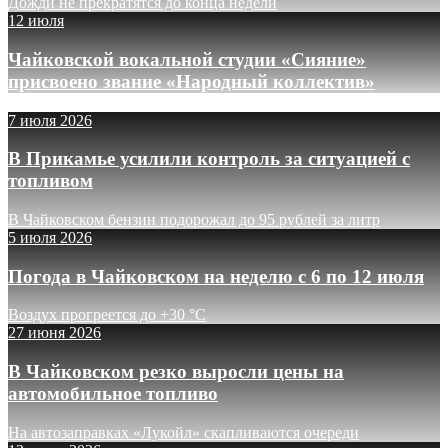
Дожди не прекратятся до конца недели
12 июля
Чайковской вокальной студии «Сияние»
присвоено звание «Народный коллектив»
7 июля 2026
В Прикамье усилили контроль за ситуацией с
топливом
В Чайковском бензин подорожал до 95 рублей за литр
5 июля 2026
Погода в Чайковском на неделю с 6 по 12 июля
Воздух прогреется до +30 °C
27 июня 2026
В Чайковском резко выросли цены на
автомобильное топливо
На автозаправках «Лукойл» скапливаются очереди