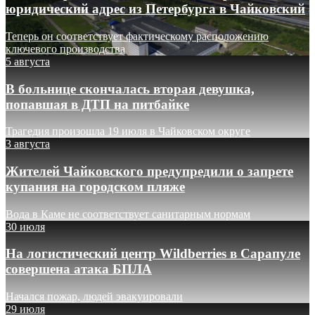
юридический адрес из Петербурга в Чайковский
Теперь он соответствует фактическому расположению
ключевого производства
5 августа
В больнице скончалась вторая девушка,
попавшая в ДТП на питбайке
Трагедия произошла 19 июля в Чайковском округе
3 августа
Жителей Чайковского предупредили о запрете
купания на городском пляже
Вода в Каме не соответствует санитарным нормам
30 июля
На логистический центр Wildberries в Сарапуле
совершена атака БПЛА
Начался пожар, людей эвакуировали
29 июля