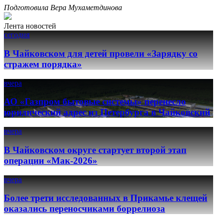
Подготовила Вера Мухаметдинова
Лента новостей
сегодня
В Чайковском для детей провели «Зарядку со
стражем порядка»
вчера
АО «Газпром бытовые системы» перенесло
юридический адрес из Петербурга в Чайковский
вчера
В Чайковском округе стартует второй этап
операции «Мак-2026»
вчера
Более трети исследованных в Прикамье клещей
оказались переносчиками боррелиоза