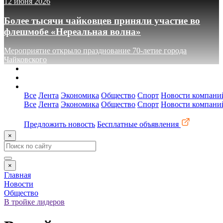
12 июня 2026
Более тысячи чайковцев приняли участие во
флешмобе «Нереальная волна»
Мероприятие открыло празднование 70-летие города
Чайковского
О сайте
Реклама
Контакты
Все
Лента
Экономика
Общество
Спорт
Новости компани
Все
Лента
Экономика
Общество
Спорт
Новости компани
Предложить новость
Бесплатные объявления
×
×
Главная
Новости
Общество
В тройке лидеров