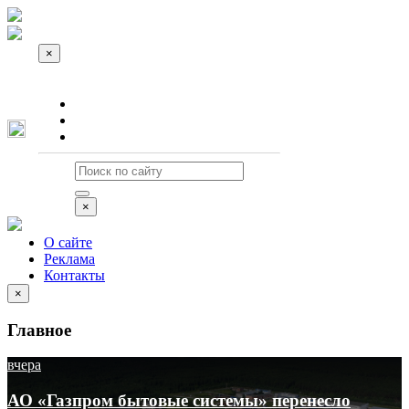
×
О сайте
Реклама
Контакты
×
О сайте
Реклама
Контакты
×
Главное
вчера
АО «Газпром бытовые системы» перенесло