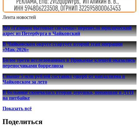
Лента новостей
АО «Газпром бытовые системы» перенесло юридический
адрес из Петербурга в Чайковский
В Чайковском округе стартует второй этап операции
«Мак-2026»
Более трети исследованных в Прикамье клещей оказались
переносчиками боррелиоза
Свыше 5 млн рублей составил ущерб от вандализма в
Чайковском за лето
В больнице скончалась вторая девушка, попавшая в ДТП
на питбайке
Показать всё
Поделиться