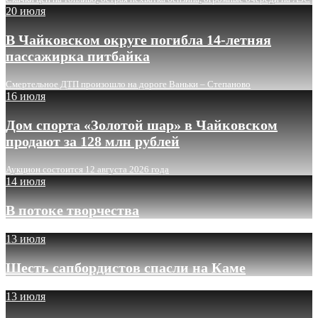
20 июля
В Чайковском округе погибла 14-летняя
пассажирка питбайка
Смертельное ДТП произошло на дороге Ваньки – Степаново
16 июля
Дом спорта «Золотой шар» в Чайковском
продают за 128 млн рублей
Аукцион состоится 12 августа 2026 года
14 июля
В потоке творчества
13 июля
Шесть сапбордистов спасли на Каме
13 июля