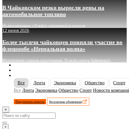
В Чайковском резко выросли цены на
автомобильное топливо
На автозаправках «Лукойл» скапливаются очереди
12 июня 2026
Более тысячи чайковцев приняли участие во
флешмобе «Нереальная волна»
Мероприятие открыло празднование 70-летие города Чайковского
О сайте
Реклама
Контакты
Все
Лента
Экономика
Общество
Спорт
Все
Лента
Экономика
Общество
Спорт
Новости компани
Предложить новость
Бесплатные объявления
×
×