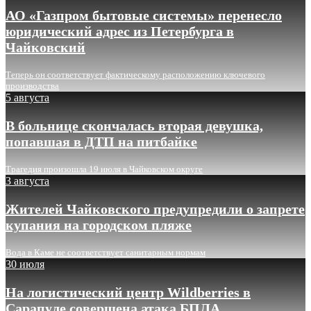
АО «Газпром бытовые системы» перенесло
юридический адрес из Петербурга в
Чайковский
Теперь он соответствует фактическому расположению ключевого
производства
5 августа
В больнице скончалась вторая девушка,
попавшая в ДТП на питбайке
Трагедия произошла 19 июля в Чайковском округе
3 августа
Жителей Чайковского предупредили о запрете
купания на городском пляже
Вода в Каме не соответствует санитарным нормам
30 июля
На логистический центр Wildberries в
Сарапуле совершена атака БПЛА