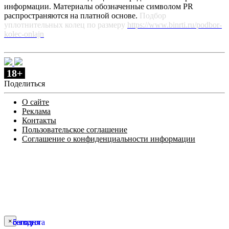
информации. Материалы обозначенные символом PR
распространяются на платной основе.
Подбор
уплотнительных колец по размеру
https://www.binrti.ru/podbor-
kolec-onlajn
18+
Поделиться
О сайте
Реклама
Контакты
Пользовательское соглашение
Соглашение о конфиденциальности информации
×
сегодня
сегодня
сегодня
сегодня
5 августа