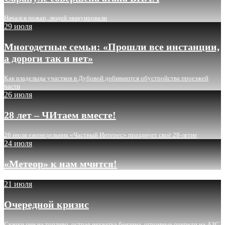
Начался пожар, людей эвакуировали
29 июля
Многодетные семьи: «Прошли все инстанции,
а дороги так и нет»
Как владельцы участков в Дубовой добиваются обустройства проезжей
части
26 июля
28 лет – ЧИтаем вместе!
26 июля еженедельник «Частный Интерес» празднует своё 28-летие
24 июля
«Метеор» к нам мчится!
21 июля
Очередной кризис
Скачки цен на топливо, острая нехватка бензина, огромные очереди на АЗС