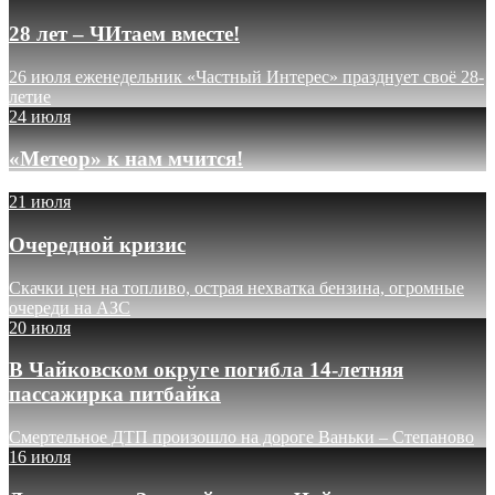
28 лет – ЧИтаем вместе!
26 июля еженедельник «Частный Интерес» празднует своё 28-
летие
24 июля
«Метеор» к нам мчится!
21 июля
Очередной кризис
Скачки цен на топливо, острая нехватка бензина, огромные
очереди на АЗС
20 июля
В Чайковском округе погибла 14-летняя
пассажирка питбайка
Смертельное ДТП произошло на дороге Ваньки – Степаново
16 июля