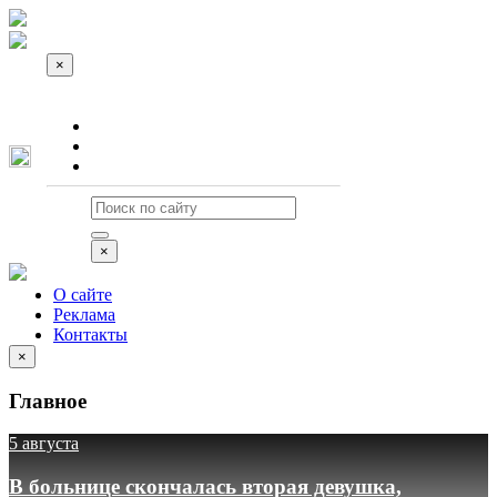
×
О сайте
Реклама
Контакты
×
О сайте
Реклама
Контакты
×
Главное
5 августа
В больнице скончалась вторая девушка,