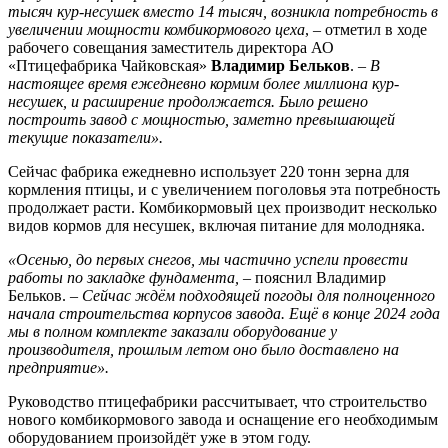
тысяч кур-несушек вместо 14 тысяч, возникла потребность в
увеличении мощности комбикормового цеха
, – отметил в ходе
рабочего совещания заместитель директора АО
«Птицефабрика Чайковская»
Владимир Бельков
.
–
В
настоящее время ежедневно кормим более миллиона кур-
несушек, и расширение продолжается. Было решено
построить завод с мощностью, заметно превышающей
текущие показатели».
Сейчас фабрика ежедневно использует 220 тонн зерна для
кормления птицы, и с увеличением поголовья эта потребность
продолжает расти. Комбикормовый цех производит несколько
видов кормов для несушек, включая питание для молодняка.
«Осенью, до первых снегов, мы частично успели провести
работы по закладке фундамента,
– пояснил Владимир
Бельков.
–
Сейчас ждём подходящей погоды для полноценного
начала строительства корпусов завода. Ещё в конце 2024 года
мы в полном комплекте заказали оборудование у
производителя, прошлым летом оно было доставлено на
предприятие».
Руководство птицефабрики рассчитывает, что строительство
нового комбикормового завода и оснащение его необходимым
оборудованием произойдёт уже в этом году.