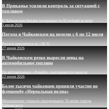
В Прикамье усилили контроль за ситуацией с
топливом
В Чайковском бензин подорожал до 95 рублей за литр
5 июля 2026
Погода в Чайковском на неделю с 6 по 12 июля
Воздух прогреется до +30 °C
27 июня 2026
В Чайковском резко выросли цены на
автомобильное топливо
На автозаправках «Лукойл» скапливаются очереди
12 июня 2026
Более тысячи чайковцев приняли участие во
флешмобе «Нереальная волна»
Мероприятие открыло празднование 70-летие города
Чайковского