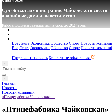
8 июня 2026
Суд обязал администрацию Чайковского снести
аварийные дома и вывезти мусор
Работы должны завершиться в срок до 2027 года
О сайте
Реклама
Контакты
Все
Лента
Экономика
Общество
Спорт
Новости компани
Все
Лента
Экономика
Общество
Спорт
Новости компани
Предложить новость
Бесплатные объявления
×
×
Главная
Новости
Новости компаний
«Птицефабрика Чайковская»...
«Птицефабрика Чайковская»