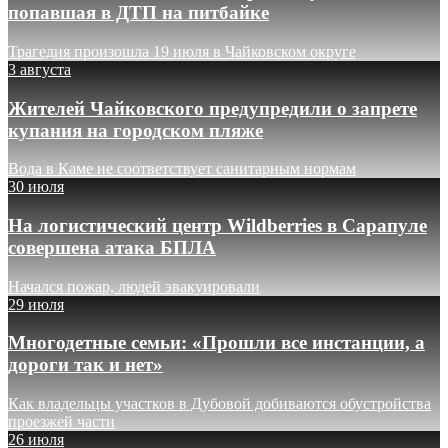
попавшая в ДТП на питбайке
Трагедия произошла 19 июля в Чайковском округе
3 августа
Жителей Чайковского предупредили о запрете
купания на городском пляже
Вода в Каме не соответствует санитарным нормам
30 июля
На логистический центр Wildberries в Сарапуле
совершена атака БПЛА
Начался пожар, людей эвакуировали
29 июля
Многодетные семьи: «Прошли все инстанции, а
дороги так и нет»
Как владельцы участков в Дубовой добиваются обустройства
проезжей части
26 июля