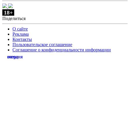
18+
Поделиться
О сайте
Реклама
Контакты
Пользовательское соглашение
Соглашение о конфиденциальности информации
сегодня
сегодня
вчера
вчера
вчера