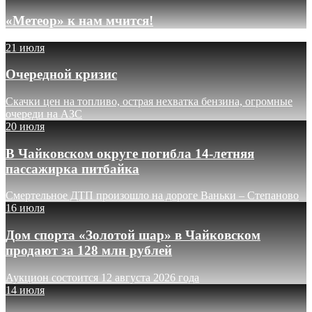
«Метеор» к нам мчится!
21 июля
Очередной кризис
Скачки цен на топливо, острая нехватка бензина, огромные
очереди на АЗС
20 июля
В Чайковском округе погибла 14-летняя
пассажирка питбайка
Смертельное ДТП произошло на дороге Ваньки – Степаново
16 июля
Дом спорта «Золотой шар» в Чайковском
продают за 128 млн рублей
Аукцион состоится 12 августа 2026 года
14 июля