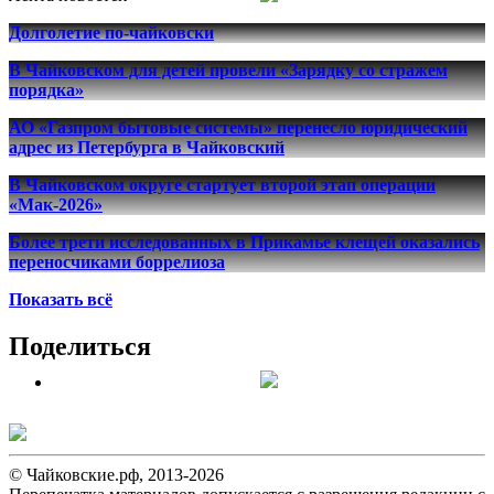
Долголетие по-чайковски
В Чайковском для детей провели «Зарядку со стражем
порядка»
АО «Газпром бытовые системы» перенесло юридический
адрес из Петербурга в Чайковский
В Чайковском округе стартует второй этап операции
«Мак-2026»
Более трети исследованных в Прикамье клещей оказались
переносчиками боррелиоза
Показать всё
Поделиться
© Чайковские.рф, 2013-2026