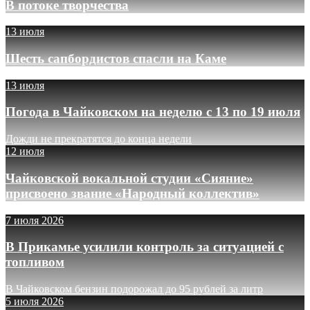
В потоке творчества
13 июля
Шесть сапбордистов спасли на Каме
13 июля
Погода в Чайковском на неделю с 13 по 19 июля
Дожди не прекратятся до конца недели
12 июля
Чайковской вокальной студии «Сияние»
присвоено звание «Народный коллектив»
7 июля 2026
В Прикамье усилили контроль за ситуацией с
топливом
В Чайковском бензин подорожал до 95 рублей за литр
5 июля 2026