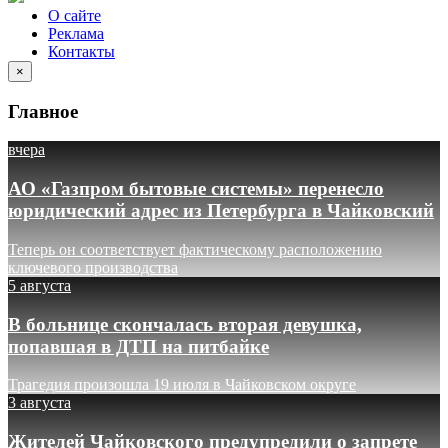
О сайте
Реклама
Контакты
×
Главное
вчера
АО «Газпром бытовые системы» перенесло
юридический адрес из Петербурга в Чайковский
Теперь он соответствует фактическому расположению
ключевого производства
5 августа
В больнице скончалась вторая девушка,
попавшая в ДТП на питбайке
Трагедия произошла 19 июля в Чайковском округе
3 августа
Жителей Чайковского предупредили о запрете