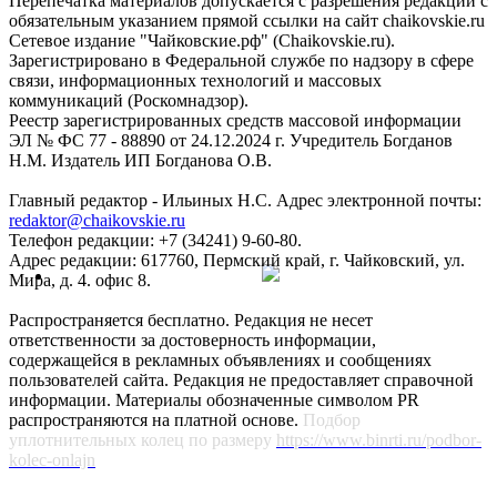
Перепечатка материалов допускается с разрешения редакции с
обязательным указанием прямой ссылки на сайт chaikovskie.ru
Сетевое издание "Чайковские.рф" (Chaikovskie.ru).
Зарегистрировано в Федеральной службе по надзору в сфере
связи, информационных технологий и массовых
коммуникаций (Роскомнадзор).
Реестр зарегистрированных средств массовой информации
ЭЛ № ФС 77 - 88890 от 24.12.2024 г. Учредитель Богданов
Н.М. Издатель ИП Богданова О.В.
Главный редактор - Ильиных Н.С. Адрес электронной почты:
redaktor@chaikovskie.ru
Телефон редакции: +7 (34241) 9-60-80.
Адрес редакции: 617760, Пермский край, г. Чайковский, ул.
Мира, д. 4. офис 8.
Распространяется бесплатно. Редакция не несет
ответственности за достоверность информации,
содержащейся в рекламных объявлениях и сообщениях
пользователей сайта. Редакция не предоставляет справочной
информации. Материалы обозначенные символом PR
распространяются на платной основе.
Подбор
уплотнительных колец по размеру
https://www.binrti.ru/podbor-
kolec-onlajn