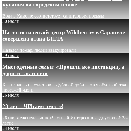
купания на городском пляже
Вода в Каме не соответствует санитарным нормам
30 июля
На логистический центр Wildberries в Сарапуле
совершена атака БПЛА
Начался пожар, людей эвакуировали
29 июля
Многодетные семьи: «Прошли все инстанции, а
дороги так и нет»
Как владельцы участков в Дубовой добиваются обустройства
проезжей части
26 июля
28 лет – ЧИтаем вместе!
26 июля еженедельник «Частный Интерес» празднует своё 28-
летие
24 июля