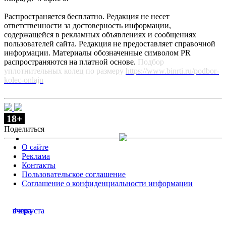
Распространяется бесплатно. Редакция не несет
ответственности за достоверность информации,
содержащейся в рекламных объявлениях и сообщениях
пользователей сайта. Редакция не предоставляет справочной
информации. Материалы обозначенные символом PR
распространяются на платной основе.
Подбор
уплотнительных колец по размеру
https://www.binrti.ru/podbor-
kolec-onlajn
18+
Поделиться
О сайте
Реклама
Контакты
Пользовательское соглашение
Соглашение о конфиденциальности информации
вчера
вчера
вчера
вчера
4 августа