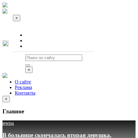
×
О сайте
Реклама
Контакты
×
О сайте
Реклама
Контакты
×
Главное
вчера
В больнице скончалась вторая девушка,