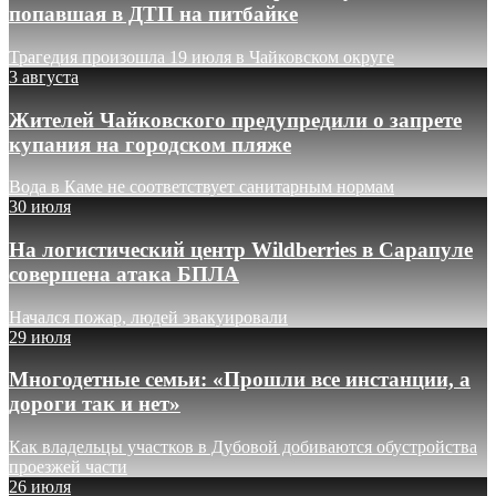
попавшая в ДТП на питбайке
Трагедия произошла 19 июля в Чайковском округе
3 августа
Жителей Чайковского предупредили о запрете
купания на городском пляже
Вода в Каме не соответствует санитарным нормам
30 июля
На логистический центр Wildberries в Сарапуле
совершена атака БПЛА
Начался пожар, людей эвакуировали
29 июля
Многодетные семьи: «Прошли все инстанции, а
дороги так и нет»
Как владельцы участков в Дубовой добиваются обустройства
проезжей части
26 июля