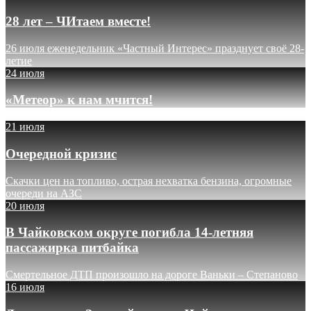
28 лет – ЧИтаем вместе!
26 июля еженедельник «Частный Интерес» празднует своё 28-
летие
24 июля
«Метеор» к нам мчится!
21 июля
Очередной кризис
Скачки цен на топливо, острая нехватка бензина, огромные
очереди на АЗС
20 июля
В Чайковском округе погибла 14-летняя
пассажирка питбайка
Смертельное ДТП произошло на дороге Ваньки – Степаново
16 июля