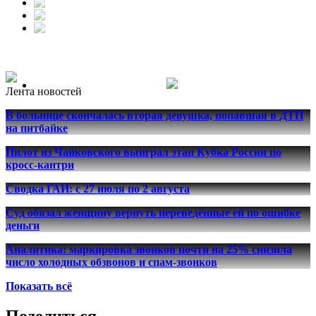
Лента новостей
В больнице скончалась вторая девушка, попавшая в ДТП
на питбайке
Пилот из Чайковского выиграл этап Кубка России по
кросс-кантри
Сводка ГАИ: с 27 июля по 2 августа
Суд обязал женщину вернуть переведённые ей по ошибке
деньги
Аналитика: маркировка звонков почти на 25% снизила
число холодных обзвонов и спам-звонков
Показать всё