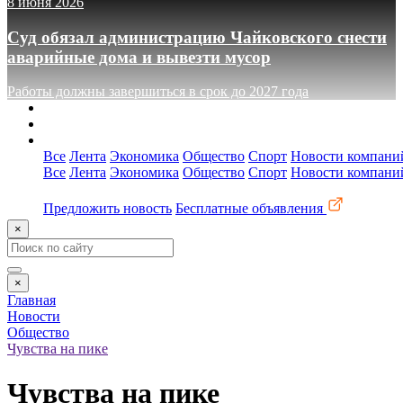
8 июня 2026
Суд обязал администрацию Чайковского снести
аварийные дома и вывезти мусор
Работы должны завершиться в срок до 2027 года
О сайте
Реклама
Контакты
Все
Лента
Экономика
Общество
Спорт
Новости компани
Все
Лента
Экономика
Общество
Спорт
Новости компани
Предложить новость
Бесплатные объявления
×
×
Главная
Новости
Общество
Чувства на пике
Чувства на пике