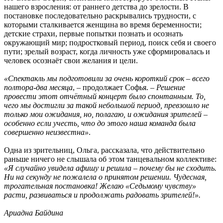
нашего взросления: от раннего детства до зрелости. В
постановке последовательно раскрывались трудности, с
которыми сталкивается женщина во время беременности;
детские страхи, первые попытки познать и осознать
окружающий мир; подростковый период, поиск себя и своего
пути; зрелый возраст, когда личность уже сформировалась и
человек осознаёт свои желания и цели.
«Спектакль мы подготовили за очень короткий срок – всего
полтора-два месяца
, – продолжает Софья. –
Решение
провести этот отчётный концерт было спонтанным. То,
чего мы достигли за такой небольшой период, превзошло не
только мои ожидания, но, полагаю, и ожидания зрителей –
особенно если учесть, что до этого наша команда была
совершенно неизвестна»
.
Одна из зрительниц, Ольга, рассказала, что действительно
раньше ничего не слышала об этом танцевальном коллективе:
«Я случайно увидела афишу и решила – почему бы не сходить.
Ни на секунду не пожалела о принятом решении. Чудесная,
трогательная постановка! Желаю «Седьмому чувству»
расти, развиваться и продолжать радовать зрителей!».
Ариадна Байдина