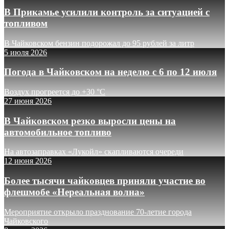
В Прикамье усилили контроль за ситуацией с
топливом
В Чайковском бензин подорожал до 95 рублей за литр
5 июля 2026
Погода в Чайковском на неделю с 6 по 12 июля
Воздух прогреется до +30 °C
27 июня 2026
В Чайковском резко выросли цены на
автомобильное топливо
На автозаправках «Лукойл» скапливаются очереди
12 июня 2026
Более тысячи чайковцев приняли участие во
флешмобе «Нереальная волна»
Мероприятие открыло празднование 70-летие города
Чайковского