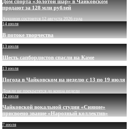
Дом спорта «Золотой шар» в Чайковском
продают за 128 млн рублей
Аукцион состоится 12 августа 2026 года
14 июля
В потоке творчества
13 июля
Шесть сапбордистов спасли на Каме
13 июля
Погода в Чайковском на неделю с 13 по 19 июля
Дожди не прекратятся до конца недели
12 июля
Чайковской вокальной студии «Сияние»
присвоено звание «Народный коллектив»
7 июля