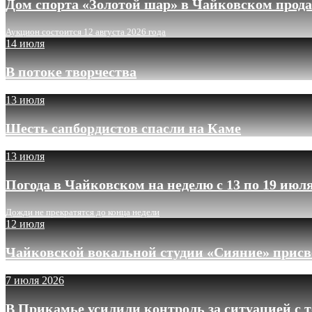
Дом спорта «Золотой шар» в Чайковском прода
Аукцион состоится 12 августа 2026 года
14 июля
В потоке творчества
13 июля
Шесть сапбордистов спасли на Каме
13 июля
Погода в Чайковском на неделю с 13 по 19 июл
Дожди не прекратятся до конца недели
12 июля
Чайковской вокальной студии «Сияние» присв
7 июля 2026
В Прикамье усилили контроль за ситуацией с 