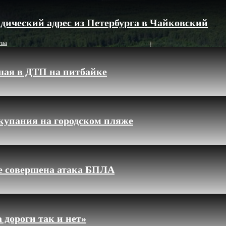
дический адрес из Петербурга в Чайковский
тва
шая в ДТП на питбайке
купания на городском пляже
ле совершена атака БПЛА
 дороги так и нет»