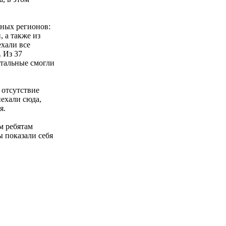
чных регионов:
 а также из
ехали все
 Из 37
стальные смогли
 отсутствие
иехали сюда,
я.
м ребятам
ы показали себя