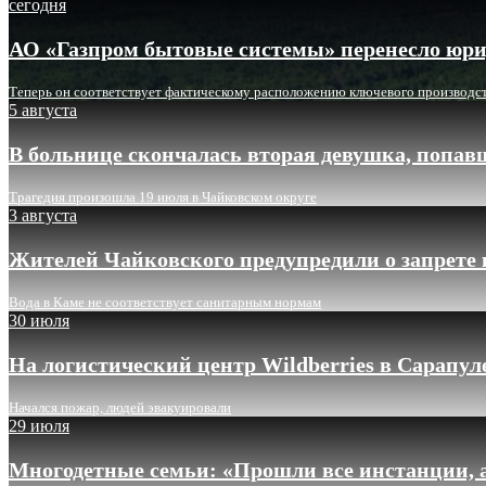
сегодня
АО «Газпром бытовые системы» перенесло юри
Теперь он соответствует фактическому расположению ключевого производс
5 августа
В больнице скончалась вторая девушка, попав
Трагедия произошла 19 июля в Чайковском округе
3 августа
Жителей Чайковского предупредили о запрете 
Вода в Каме не соответствует санитарным нормам
30 июля
На логистический центр Wildberries в Сарапу
Начался пожар, людей эвакуировали
29 июля
Многодетные семьи: «Прошли все инстанции, а