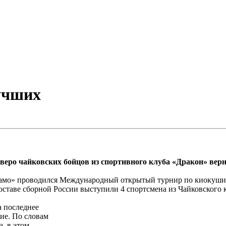
учших
ро чайковских бойцов из спортивного клуба «Дракон» верн
Динамо» проводился Международный открытый турнир по киокушин
составе сборной России выступили 4 спортсмена из Чайковского 
а последнее
ие. По словам
, в этом