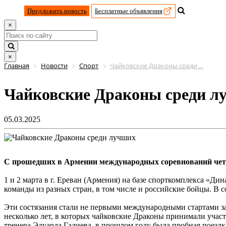
Предложить новость
Бесплатные объявления
×
×
Главная
Новости
Спорт
Чайковские Драконы среди ...
Чайковские Драконы среди л
05.03.2025
С прошедших в Армении международных соревнований четве
1 и 2 марта в г. Ереван (Армения) на базе спорткомплекса «
команды из разных стран, в том числе и российские бойцы. В 
Эти состязания стали не первыми международными стартами з
несколько лет, в которых чайковские Драконы принимали участ
тренера Эдуарда Галиева, в прошлом году была пробная поездка