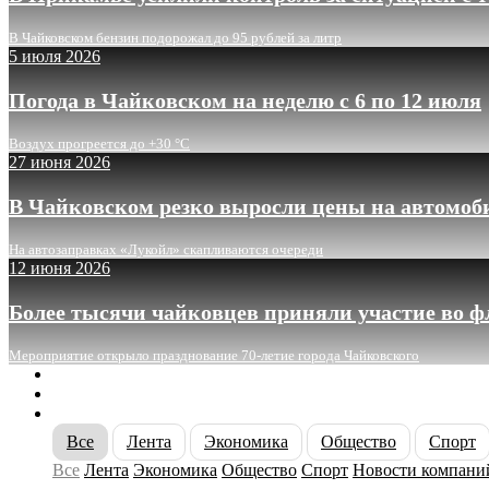
В Чайковском бензин подорожал до 95 рублей за литр
5 июля 2026
Погода в Чайковском на неделю с 6 по 12 июля
Воздух прогреется до +30 °C
27 июня 2026
В Чайковском резко выросли цены на автомоб
На автозаправках «Лукойл» скапливаются очереди
12 июня 2026
Более тысячи чайковцев приняли участие во 
Мероприятие открыло празднование 70-летие города Чайковского
О сайте
Реклама
Контакты
Все
Лента
Экономика
Общество
Спорт
Все
Лента
Экономика
Общество
Спорт
Новости компани