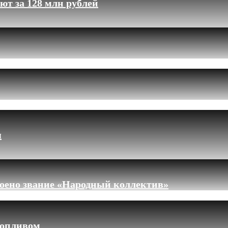
ют за 128 млн рублей
я
оено звание «Народный коллектив»
топливом