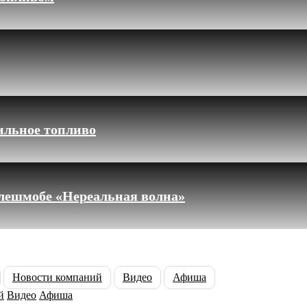
ильное топливо
флешмобе «Нереальная волна»
Новости компаний
Видео
Афиша
й
Видео
Афиша