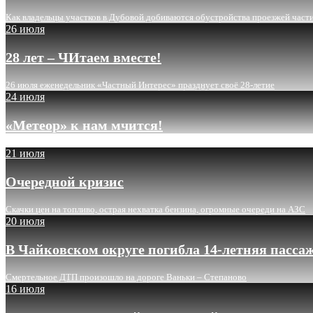
Как владельцы участков в Дубовой добиваются обустройства проезжей част
26 июля
28 лет – ЧИтаем вместе!
26 июля еженедельник «Частный Интерес» празднует своё 28-летие
24 июля
«Метеор» к нам мчится!
21 июля
Очередной кризис
Скачки цен на топливо, острая нехватка бензина, огромные очереди на АЗС
20 июля
В Чайковском округе погибла 14-летняя пасса
Смертельное ДТП произошло на дороге Ваньки – Степаново
16 июля