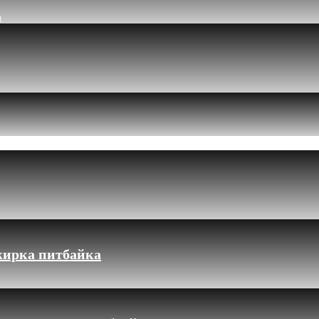
и
жирка питбайка