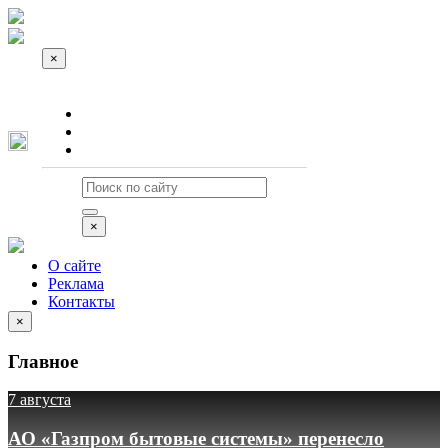
×
О сайте
Реклама
Контакты
×
О сайте
Реклама
Контакты
×
Главное
7 августа
АО «Газпром бытовые системы» перенесло