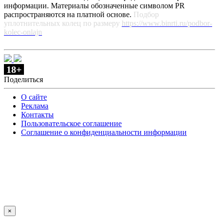
информации. Материалы обозначенные символом PR
распространяются на платной основе.
Подбор
уплотнительных колец по размеру
https://www.binrti.ru/podbor-
kolec-onlajn
18+
Поделиться
О сайте
Реклама
Контакты
Пользовательское соглашение
Соглашение о конфиденциальности информации
×