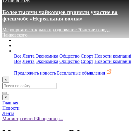
12 июня 2026
Более тысячи чайковцев приняли участие во
флешмобе «Нереальная волна»
Мероприятие открыло празднование 70-летие города
Чайковского
О сайте
Реклама
Контакты
Все
Лента
Экономика
Общество
Спорт
Новости компани
Все
Лента
Экономика
Общество
Спорт
Новости компани
Предложить новость
Бесплатные объявления
×
×
Главная
Новости
Лента
Министр связи РФ оценил р...