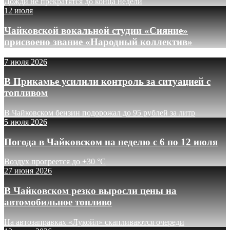
Дожди не прекратятся до конца недели
12 июля
Чайковской вокальной студии «Сияние»
присвоено звание «Народный коллектив»
7 июля 2026
В Прикамье усилили контроль за ситуацией с
топливом
В Чайковском бензин подорожал до 95 рублей за литр
5 июля 2026
Погода в Чайковском на неделю с 6 по 12 июля
Воздух прогреется до +30 °C
27 июня 2026
В Чайковском резко выросли цены на
автомобильное топливо
На автозаправках «Лукойл» скапливаются очереди