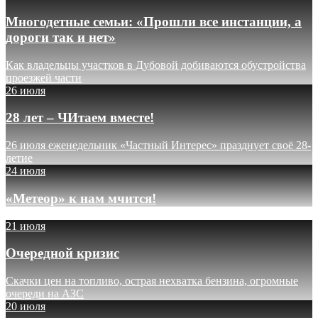
Многодетные семьи: «Прошли все инстанции, а
дороги так и нет»
Как владельцы участков в Дубовой добиваются обустройства
проезжей части
26 июля
28 лет – ЧИтаем вместе!
26 июля еженедельник «Частный Интерес» празднует своё 28-
летие
24 июля
«Метеор» к нам мчится!
21 июля
Очередной кризис
Скачки цен на топливо, острая нехватка бензина, огромные
очереди на АЗС
20 июля