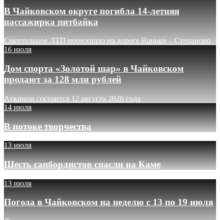
В Чайковском округе погибла 14-летняя
пассажирка питбайка
Смертельное ДТП произошло на дороге Ваньки – Степаново
16 июля
Дом спорта «Золотой шар» в Чайковском
продают за 128 млн рублей
Аукцион состоится 12 августа 2026 года
14 июля
В потоке творчества
13 июля
Шесть сапбордистов спасли на Каме
13 июля
Погода в Чайковском на неделю с 13 по 19 июля