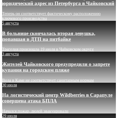
юридический адрес из Петербурга в Чайковский
Теперь он соответствует фактическому расположению
ключевого производства
5 августа
В больнице скончалась вторая девушка,
попавшая в ДТП на питбайке
Трагедия произошла 19 июля в Чайковском округе
3 августа
Жителей Чайковского предупредили о запрете
купания на городском пляже
Вода в Каме не соответствует санитарным нормам
30 июля
На логистический центр Wildberries в Сарапуле
совершена атака БПЛА
Начался пожар, людей эвакуировали
29 июля