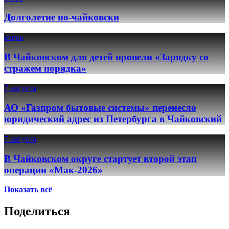
Долголетие по-чайковски
вчера
В Чайковском для детей провели «Зарядку со
стражем порядка»
7 августа
АО «Газпром бытовые системы» перенесло
юридический адрес из Петербурга в Чайковский
7 августа
В Чайковском округе стартует второй этап
операции «Мак-2026»
Показать всё
Поделиться