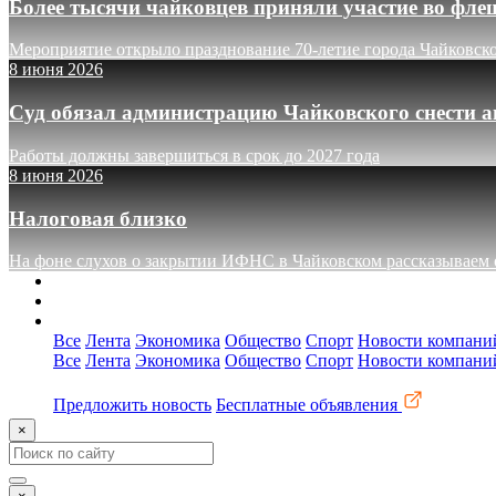
Более тысячи чайковцев приняли участие во фле
Мероприятие открыло празднование 70-летие города Чайковск
8 июня 2026
Суд обязал администрацию Чайковского снести а
Работы должны завершиться в срок до 2027 года
8 июня 2026
Налоговая близко
На фоне слухов о закрытии ИФНС в Чайковском рассказываем о
О сайте
Реклама
Контакты
Все
Лента
Экономика
Общество
Спорт
Новости компани
Все
Лента
Экономика
Общество
Спорт
Новости компани
Предложить новость
Бесплатные объявления
×