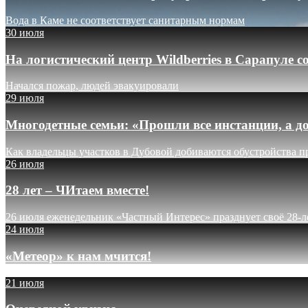
Вода в Каме не соответствует санитарным нормам
30 июля
На логистический центр Wildberries в Сарапуле
Начался пожар, людей эвакуировали
29 июля
Многодетные семьи: «Прошли все инстанции, а до
Как владельцы участков в Дубовой добиваются обустройства п
26 июля
28 лет – ЧИтаем вместе!
26 июля еженедельник «Частный Интерес» празднует своё 28-л
24 июля
«Метеор» к нам мчится!
21 июля