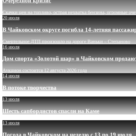
Очередной кризис
Скачки цен на топливо, острая нехватка бензина, огромные оч
20 июля
В Чайковском округе погибла 14-летняя пассажи
Смертельное ДТП произошло на дороге Ваньки – Степаново
16 июля
Дом спорта «Золотой шар» в Чайковском продают
Аукцион состоится 12 августа 2026 года
14 июля
В потоке творчества
13 июля
Шесть сапбордистов спасли на Каме
13 июля
Погода в Чайковском на неделю с 13 по 19 июля