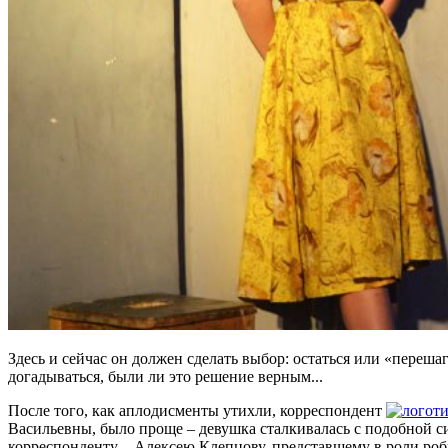
Здесь и сейчас он должен сделать выбор: остаться или «перешаг
догадываться, были ли это решение верным...
После того, как аплодисменты утихли, корреспондент
Васильевны, было проще – девушка сталкивалась с подобной с
корреспонденту
. Алексею Клепцову, представшему в роли робк