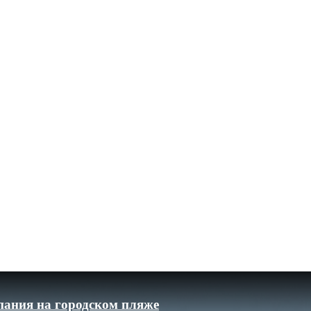
пания на городском пляже