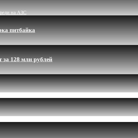
ереди на АЗС
рка питбайка
 за 128 млн рублей