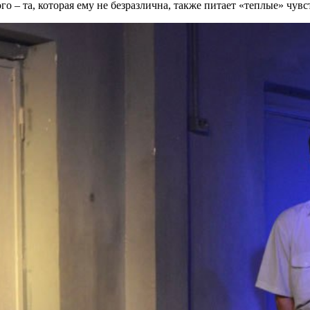
ого – та, которая ему не безразлична, также питает «теплые» чувс