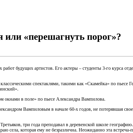
я или «перешагнуть порог»?
х работ будущих артистов. Его актеры – студенты 3-го курса от
с классическими спектаклями, такими как «Скамейка» по пьесе 
инский».
ом окнами в поле» по пьесе Александра Вампилова.
лександром Вампиловым в начале 60-х годов, не потерявшая свое
ретьяков, три года преподавал в деревенской школе географию.
краю села, которая ему не безразлична. Неожиданно эта встреча