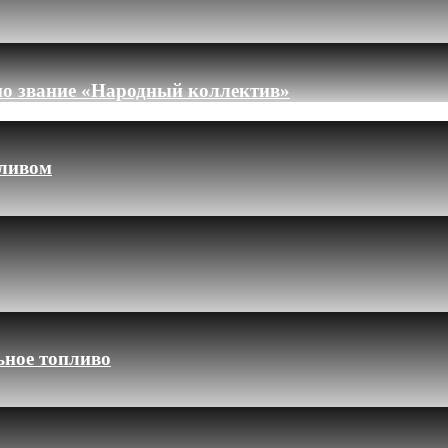
но звание «Народный коллектив»
пливом
ьное топливо