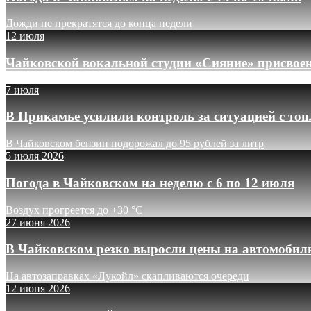
Дожди не прекратятся до конца недели
12 июля
Чайковской вокальной студии «Сияние» присвое
7 июля
В Прикамье усилили контроль за ситуацией с то
В Чайковском бензин подорожал до 95 рублей за литр
5 июля 2026
Погода в Чайковском на неделю с 6 по 12 июля
Воздух прогреется до +30 °C
27 июня 2026
В Чайковском резко выросли цены на автомобил
На автозаправках «Лукойл» скапливаются очереди
12 июня 2026