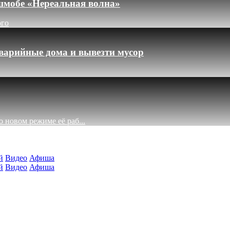
шмобе «Нереальная волна»
ого
варийные дома и вывезти мусор
 новом режиме её раб...
й
Видео
Афиша
й
Видео
Афиша