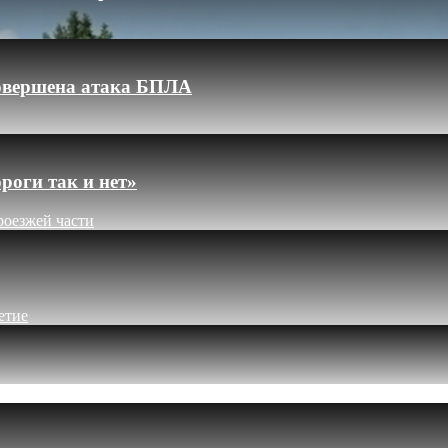
 совершена атака БПЛА
роги так и нет»
роезжей части
етие