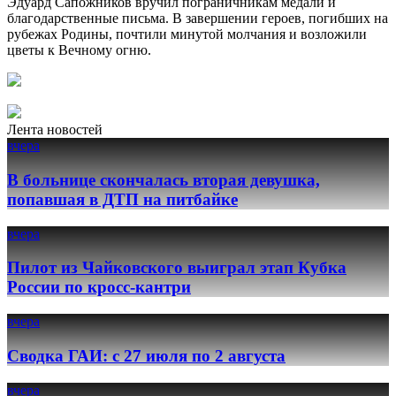
Эдуард Сапожников вручил пограничникам медали и
благодарственные письма. В завершении героев, погибших на
рубежах Родины, почтили минутой молчания и возложили
цветы к Вечному огню.
Лента новостей
вчера
В больнице скончалась вторая девушка,
попавшая в ДТП на питбайке
вчера
Пилот из Чайковского выиграл этап Кубка
России по кросс-кантри
вчера
Сводка ГАИ: с 27 июля по 2 августа
вчера