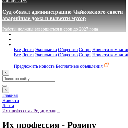
8 июня 2026
Суд обязал администрацию Чайковского снести
аварийные дома и вывезти мусор
Работы должны завершиться в срок до 2027 года
О сайте
Реклама
Контакты
Все
Лента
Экономика
Общество
Спорт
Новости компани
Все
Лента
Экономика
Общество
Спорт
Новости компани
Предложить новость
Бесплатные объявления
×
×
Главная
Новости
Лента
Их профессия - Родину защ...
Их профессия - Родину