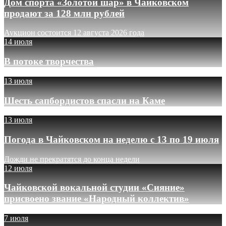
Дом спорта «Золотой шар» в Чайковском
продают за 128 млн рублей
Аукцион состоится 12 августа 2026 года
14 июля
В потоке творчества
13 июля
Шесть сапбордистов спасли на Каме
13 июля
Погода в Чайковском на неделю с 13 по 19 июля
Дожди не прекратятся до конца недели
12 июля
Чайковской вокальной студии «Сияние»
присвоено звание «Народный коллектив»
7 июля