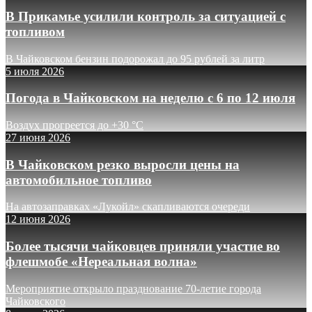
В Прикамье усилили контроль за ситуацией с
топливом
В Чайковском бензин подорожал до 95 рублей за литр
5 июля 2026
Погода в Чайковском на неделю с 6 по 12 июля
Воздух прогреется до +30 °C
27 июня 2026
В Чайковском резко выросли цены на
автомобильное топливо
На автозаправках «Лукойл» скапливаются очереди
12 июня 2026
Более тысячи чайковцев приняли участие во
флешмобе «Нереальная волна»
Мероприятие открыло празднование 70-летие города
Чайковского