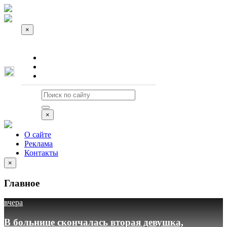
×
О сайте
Реклама
Контакты
×
О сайте
Реклама
Контакты
×
Главное
вчера
В больнице скончалась вторая девушка,