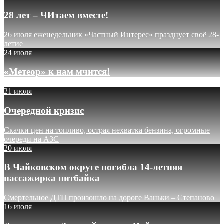
28 лет – ЧИтаем вместе!
26 июля еженедельник «Частный Интерес» празднует своё 28-
летие
24 июля
«Метеор» к нам мчится!
21 июля
Очередной кризис
Скачки цен на топливо, острая нехватка бензина, огромные
очереди на АЗС
20 июля
В Чайковском округе погибла 14-летняя
пассажирка питбайка
Смертельное ДТП произошло на дороге Ваньки – Степаново
16 июля