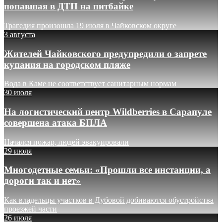
попавшая в ДТП на питбайке
Трагедия произошла 19 июля в Чайковском округе
3 августа
Жителей Чайковского предупредили о запрете
купания на городском пляже
Вода в Каме не соответствует санитарным нормам
30 июля
На логистический центр Wildberries в Сарапуле
совершена атака БПЛА
Начался пожар, людей эвакуировали
29 июля
Многодетные семьи: «Прошли все инстанции, а
дороги так и нет»
Как владельцы участков в Дубовой добиваются обустройства
проезжей части
26 июля