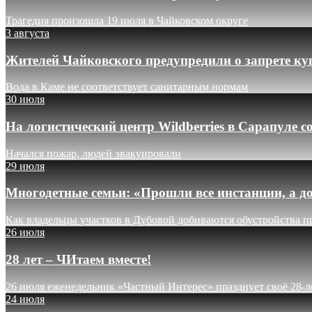
Трагедия произошла 19 июля в Чайковском округе
3 августа
Жителей Чайковского предупредили о запрете ку
Вода в Каме не соответствует санитарным нормам
30 июля
На логистический центр Wildberries в Сарапуле
Начался пожар, людей эвакуировали
29 июля
Многодетные семьи: «Прошли все инстанции, а до
Как владельцы участков в Дубовой добиваются обустройства п
26 июля
28 лет – ЧИтаем вместе!
26 июля еженедельник «Частный Интерес» празднует своё 28-л
24 июля