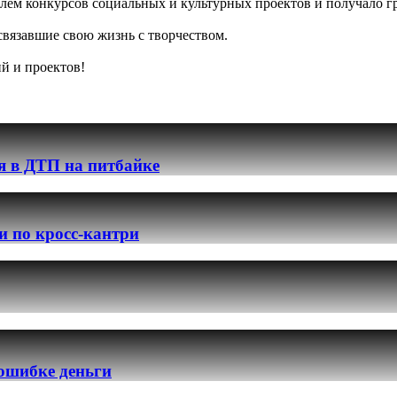
елем конкурсов социальных и культурных проектов и получало 
 связавшие свою жизнь с творчеством.
й и проектов!
я в ДТП на питбайке
и по кросс-кантри
 ошибке деньги