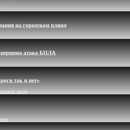
пания на городском пляже
 совершена атака БПЛА
роги так и нет»
роезжей части
етие