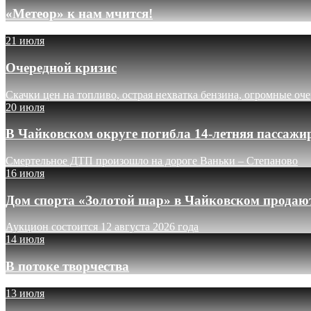
«Метеор» к нам мчится!
21 июля
Очередной кризис
Скачки цен на топливо, острая нехватка бензина, огромные оч
20 июля
В Чайковском округе погибла 14-летняя пассажи
Смертельное ДТП произошло на дороге Ваньки – Степаново
16 июля
Дом спорта «Золотой шар» в Чайковском продают
Аукцион состоится 12 августа 2026 года
14 июля
В потоке творчества
13 июля