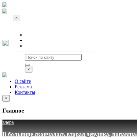
×
О сайте
Реклама
Контакты
×
О сайте
Реклама
Контакты
×
Главное
вчера
В больнице скончалась вторая девушка, попавша