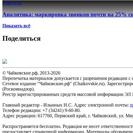
4 августа
Аналитика: маркировка звонков почти на 25% сн
Показать всё
Поделиться
© Чайковские.рф, 2013-2026
Перепечатка материалов допускается с разрешения редакции с о
Сетевое издание "Чайковские.рф" (Chaikovskie.ru). Зарегист
(Роскомнадзор).
Реестр зарегистрированных средств массовой информации ЭЛ №
Главный редактор - Ильиных Н.С. Адрес электронной почты:
r
Телефон редакции: +7 (34241) 9-60-80.
Адрес редакции: 617760, Пермский край, г. Чайковский, ул. Мира
Распространяется бесплатно. Редакция не несет ответственнос
предоставляет справочной информации. Материалы обозначен