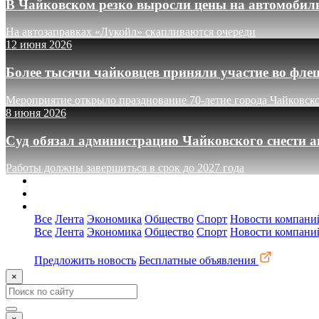
В Чайковском резко выросли цены на автомобил
На автозаправках «Лукойл» скапливаются очереди
12 июня 2026
Более тысячи чайковцев приняли участие во фле
Мероприятие открыло празднование 70-летие города Чайковск
8 июня 2026
Суд обязал администрацию Чайковского снести а
Работы должны завершиться в срок до 2027 года
О сайте
Реклама
Контакты
Все
Лента
Экономика
Общество
Спорт
Новости компани
Все
Лента
Экономика
Общество
Спорт
Новости компани
Предложить новость
Бесплатные объявления
×