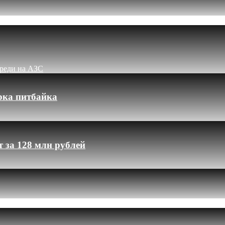
ереди на АЗС
рка питбайка
 за 128 млн рублей