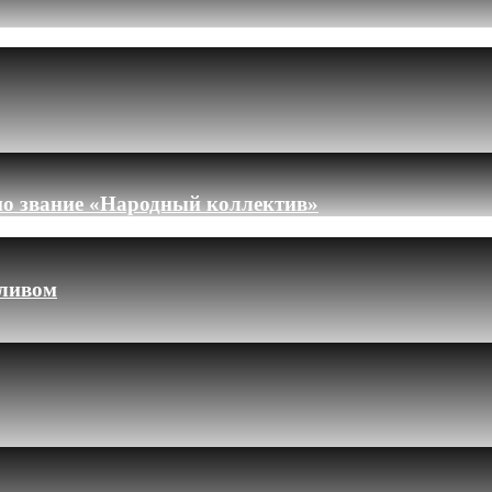
но звание «Народный коллектив»
пливом