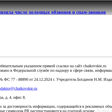
изила число холодных обзвонов и спам-звонков
бязательным указанием прямой ссылки на сайт chaikovskie.ru
рировано в Федеральной службе по надзору в сфере связи, инфо
 ФС 77 - 88890 от 24.12.2024 г. Учредитель Богданов Н.М. Изд
edaktor@chaikovskie.ru
, д. 4. офис 8.
ти за достоверность информации, содержащейся в рекламных объ
ные символом PR распространяются на платной основе.
Подбор 