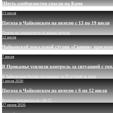
Шесть сапбордистов спасли на Каме
13 июля
Погода в Чайковском на неделю с 13 по 19 июля
Дожди не прекратятся до конца недели
12 июля
Чайковской вокальной студии «Сияние» присвое
7 июля
В Прикамье усилили контроль за ситуацией с то
В Чайковском бензин подорожал до 95 рублей за литр
5 июля 2026
Погода в Чайковском на неделю с 6 по 12 июля
Воздух прогреется до +30 °C
27 июня 2026