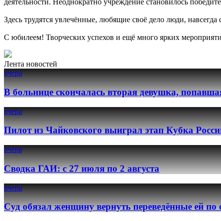
деятельности. Неоднократно учреждение становилось победит
Здесь трудятся увлечённые, любящие своё дело люди, навсегда
С юбилеем! Творческих успехов и ещё много ярких мероприяти
Лента новостей
вчера
В больнице скончалась вторая девушка, попавша
вчера
Пилот из Чайковского выиграл этап Кубка Росси
вчера
Сводка ГАИ: с 27 июля по 2 августа
вчера
Суд обязал женщину вернуть переведённые ей по