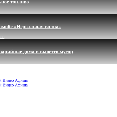
ьное топливо
шмобе «Нереальная волна»
ого
варийные дома и вывезти мусор
й
Видео
Афиша
й
Видео
Афиша