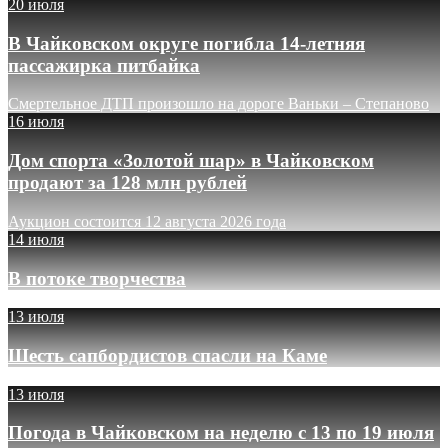
20 июля
В Чайковском округе погибла 14-летняя
пассажирка питбайка
Смертельное ДТП произошло на дороге Ваньки – Степаново
16 июля
Дом спорта «Золотой шар» в Чайковском
продают за 128 млн рублей
Аукцион состоится 12 августа 2026 года
14 июля
В потоке творчества
13 июля
Шесть сапбордистов спасли на Каме
13 июля
Погода в Чайковском на неделю с 13 по 19 июля