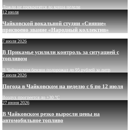
Дожди не прекратятся до конца недели
12 июля
Чайковской вокальной студии «Сияние»
присвоено звание «Народный коллектив»
7 июля 2026
В Прикамье усилили контроль за ситуацией с
топливом
В Чайковском бензин подорожал до 95 рублей за литр
5 июля 2026
Погода в Чайковском на неделю с 6 по 12 июля
Воздух прогреется до +30 °C
27 июня 2026
В Чайковском резко выросли цены на
автомобильное топливо