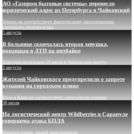
АО «Газпром бытовые системы» перенесло
юридический адрес из Петербурга в Чайковский
Теперь он соответствует фактическому расположению
ключевого производства
5 августа
В больнице скончалась вторая девушка,
попавшая в ДТП на питбайке
Трагедия произошла 19 июля в Чайковском округе
3 августа
Жителей Чайковского предупредили о запрете
купания на городском пляже
Вода в Каме не соответствует санитарным нормам
30 июля
На логистический центр Wildberries в Сарапуле
совершена атака БПЛА
Начался пожар, людей эвакуировали