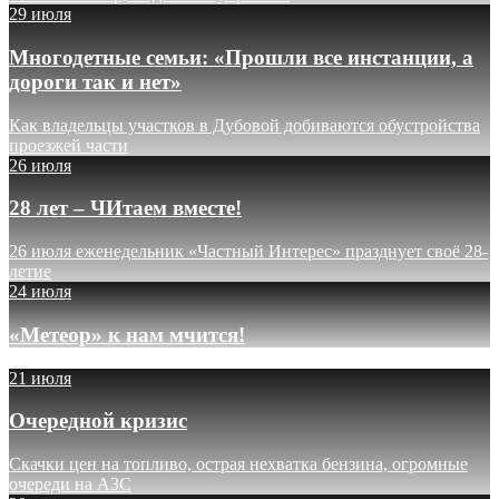
29 июля
Многодетные семьи: «Прошли все инстанции, а
дороги так и нет»
Как владельцы участков в Дубовой добиваются обустройства
проезжей части
26 июля
28 лет – ЧИтаем вместе!
26 июля еженедельник «Частный Интерес» празднует своё 28-
летие
24 июля
«Метеор» к нам мчится!
21 июля
Очередной кризис
Скачки цен на топливо, острая нехватка бензина, огромные
очереди на АЗС