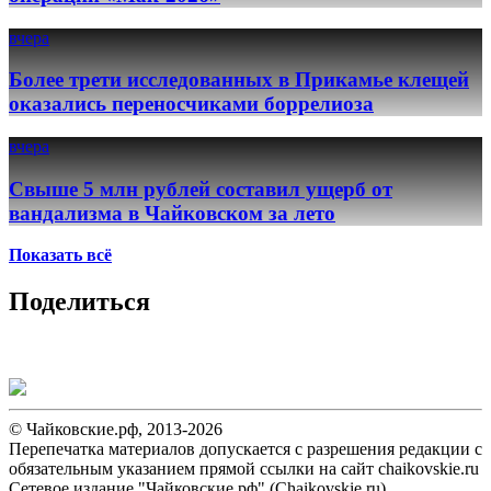
вчера
Более трети исследованных в Прикамье клещей
оказались переносчиками боррелиоза
вчера
Свыше 5 млн рублей составил ущерб от
вандализма в Чайковском за лето
Показать всё
Поделиться
© Чайковские.рф, 2013-2026
Перепечатка материалов допускается с разрешения редакции с
обязательным указанием прямой ссылки на сайт chaikovskie.ru
Сетевое издание "Чайковские.рф" (Chaikovskie.ru).