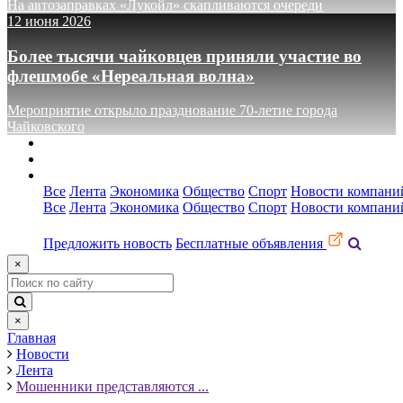
На автозаправках «Лукойл» скапливаются очереди
12 июня 2026
Более тысячи чайковцев приняли участие во
флешмобе «Нереальная волна»
Мероприятие открыло празднование 70-летие города
Чайковского
О сайте
Реклама
Контакты
Все
Лента
Экономика
Общество
Спорт
Новости компани
Все
Лента
Экономика
Общество
Спорт
Новости компани
Предложить новость
Бесплатные объявления
×
×
Главная
Новости
Лента
Мошенники представляются ...