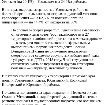
Уинском (на 29,1%) и Усольском (на 24,6%) районах.
В пять раз выросла смертность в Усольском районе от
болезней органов дыхания, от острых нарушений мозгового
кровообращения — на 62,5%, от болезней органов
пищеварения — на 44,4%, от инфаркта на 50%.
По словам эксперта properm.ru, увеличение смертности
от неточных диагнозов (рост зафиксирован в 27
территориях, наибольший произошел в Александровске
— в пять раз) может быть связан с «формальным
выполнением» поручения президента России
Владимира Путина
по снижению показателей
смертности от сердечно-сосудистых заболеваний, рака,
туберкулеза и ДТП к 2018 году. Чтобы «улучшить»
статистику, часть ее переводят в другую категорию
болезней — например, неточных диагнозов.
В пятерку самых умирающих территорий Пермского края
попали Гремячинск, Кизел, Юсьвинский, Косинский,
Кишертский и Юрлинский районы.
По словам и.о. министра здравоохранения Пермского края
Оксаны Мелеховой
, каждый третий умирающий житель в
регионе погибает в трудоспособном возрасте, что больше чем