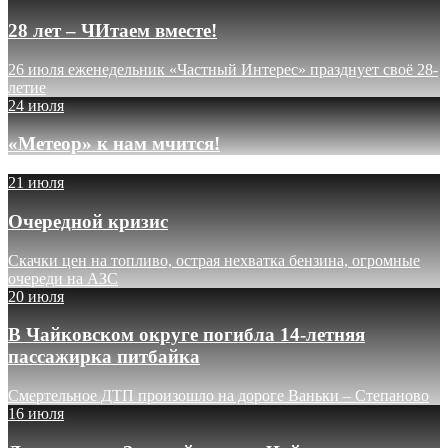
28 лет – ЧИтаем вместе!
26 июля еженедельник «Частный Интерес» празднует своё 28-
летие
24 июля
«Метеор» к нам мчится!
21 июля
Очередной кризис
Скачки цен на топливо, острая нехватка бензина, огромные
очереди на АЗС
20 июля
В Чайковском округе погибла 14-летняя
пассажирка питбайка
Смертельное ДТП произошло на дороге Ваньки – Степаново
16 июля