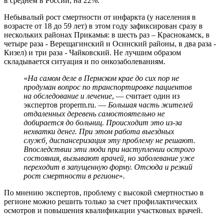
в среднем в России, на 22%.
Небывалый рост смертности от инфаркта (у населения в
возрасте от 18 до 59 лет) в этом году зафиксирован сразу в
нескольких районах Прикамья: в шесть раз – Краснокамск, в
четыре раза - Верещагинский и Осинский районы, в два раза -
Кизел) и три раза - Чайковский. Не лучшим образом
складывается ситуация и по онкозаболеваниям.
«
На самом деле в Пермском крае до сих пор не
продуман вопрос по транспортировке пациентов
на обследование и лечение
, — считает один из
экспертов properm.ru. —
Большая часть жителей
отдаленных деревень самостоятельно не
добирается до больниц. Происходит это из-за
нехватки денег. При этом работа выездных
служб, диспансеризация эту проблему не решают.
Впоследствии эти люди при наступлении острого
состояния, вызывают врачей, но заболевание уже
переходит в запущенную форму. Отсюда и резкий
рост смертности в регионе
».
По мнению экспертов, проблему с высокой смертностью в
регионе можно решить только за счет профилактических
осмотров и повышения квалификации участковых врачей.