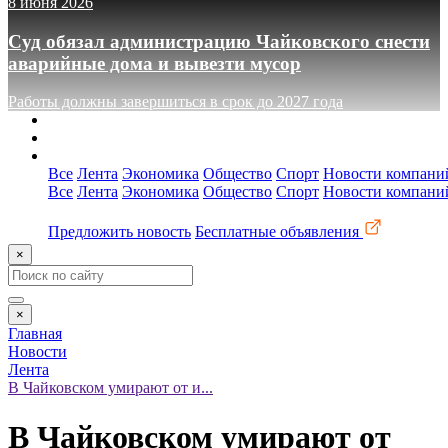
8 июня 2026
Суд обязал администрацию Чайковского снести
аварийные дома и вывезти мусор
Работы должны завершиться в срок до 2027 года
О сайте
Реклама
Контакты
Все
Лента
Экономика
Общество
Спорт
Новости компани
Все
Лента
Экономика
Общество
Спорт
Новости компани
Предложить новость
Бесплатные объявления
×
×
Главная
Новости
Лента
В Чайковском умирают от и...
В Чайковском умирают от