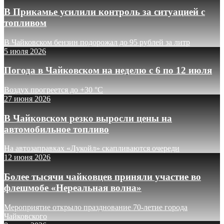
В Прикамье усилили контроль за ситуацией с
топливом
В Чайковском бензин подорожал до 95 рублей за литр
5 июля 2026
Погода в Чайковском на неделю с 6 по 12 июля
Воздух прогреется до +30 °C
27 июня 2026
В Чайковском резко выросли цены на
автомобильное топливо
На автозаправках «Лукойл» скапливаются очереди
12 июня 2026
Более тысячи чайковцев приняли участие во
флешмобе «Нереальная волна»
Мероприятие открыло празднование 70-летие города
Чайковского