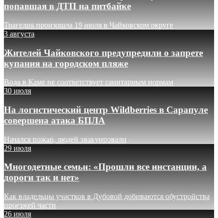
попавшая в ДТП на питбайке
Трагедия произошла 19 июля в Чайковском округе
3 августа
Жителей Чайковского предупредили о запрете
купания на городском пляже
Вода в Каме не соответствует санитарным нормам
30 июля
На логистический центр Wildberries в Сарапуле
совершена атака БПЛА
Начался пожар, людей эвакуировали
29 июля
Многодетные семьи: «Прошли все инстанции, а
дороги так и нет»
Как владельцы участков в Дубовой добиваются обустройства
проезжей части
26 июля