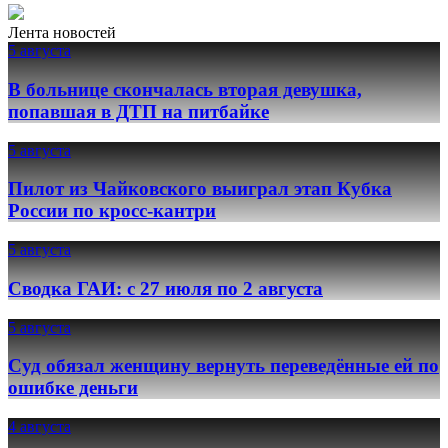
Лента новостей
5 августа
В больнице скончалась вторая девушка,
попавшая в ДТП на питбайке
5 августа
Пилот из Чайковского выиграл этап Кубка
России по кросс-кантри
5 августа
Сводка ГАИ: с 27 июля по 2 августа
5 августа
Суд обязал женщину вернуть переведённые ей по
ошибке деньги
4 августа