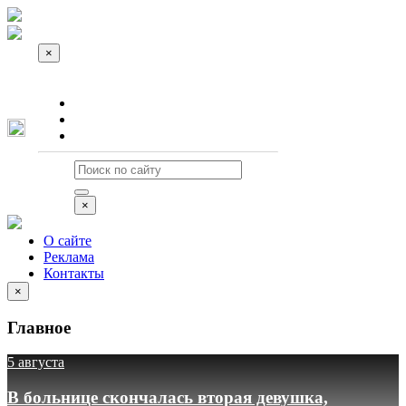
×
О сайте
Реклама
Контакты
×
О сайте
Реклама
Контакты
×
Главное
5 августа
В больнице скончалась вторая девушка,