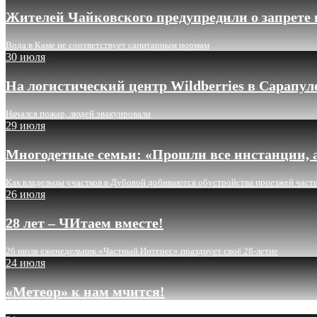
Жителей Чайковского предупредили о запрете 
Вода в Каме не соответствует санитарным нормам
30 июля
На логистический центр Wildberries в Сарапу
Начался пожар, людей эвакуировали
29 июля
Многодетные семьи: «Прошли все инстанции, а
Как владельцы участков в Дубовой добиваются обустройства проезжей част
26 июля
28 лет – ЧИтаем вместе!
26 июля еженедельник «Частный Интерес» празднует своё 28-летие
24 июля
«Метеор» к нам мчится!