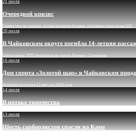
21 июля
Очередной кризис
Скачки цен на топливо, острая нехватка бензина, огромные очереди на АЗС
20 июля
В Чайковском округе погибла 14-летняя пасса
Смертельное ДТП произошло на дороге Ваньки – Степаново
16 июля
Дом спорта «Золотой шар» в Чайковском прода
Аукцион состоится 12 августа 2026 года
14 июля
В потоке творчества
13 июля
Шесть сапбордистов спасли на Каме