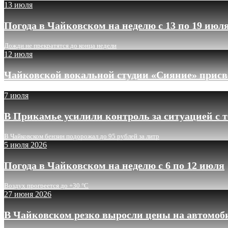
13 июля
Погода в Чайковском на неделю с 13 по 19 июл
Дожди не прекратятся до конца недели
12 июля
Чайковской вокальной студии «Сияние» присв
7 июля
В Прикамье усилили контроль за ситуацией с 
В Чайковском бензин подорожал до 95 рублей за литр
5 июля 2026
Погода в Чайковском на неделю с 6 по 12 июля
Воздух прогреется до +30 °C
27 июня 2026
В Чайковском резко выросли цены на автомоб