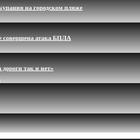
купания на городском пляже
ле совершена атака БПЛА
 дороги так и нет»
и