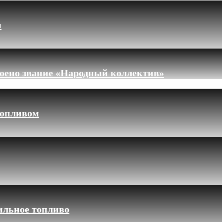
я
оено звание «Народный коллектив»
топливом
ильное топливо