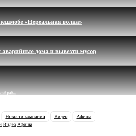
флешмобе «Нереальная волна»
 аварийные дома и вывезти мусор
её раб...
Новости компаний
Видео
Афиша
й
Видео
Афиша