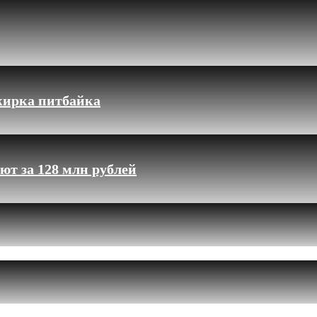
жирка питбайка
ют за 128 млн рублей