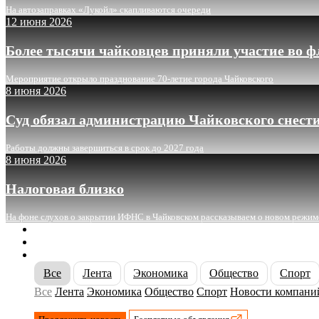
На автозаправках «Лукойл» скапливаются очереди
12 июня 2026
Более тысячи чайковцев приняли участие во 
Мероприятие открыло празднование 70-летие города Чайковского
8 июня 2026
Суд обязал администрацию Чайковского снести
Работы должны завершиться в срок до 2027 года
8 июня 2026
Налоговая близко
На фоне слухов о закрытии ИФНС в Чайковском рассказываем о новом режиме 
О сайте
Реклама
Контакты
Все
Лента
Экономика
Общество
Спорт
Все
Лента
Экономика
Общество
Спорт
Новости компани