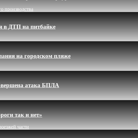
го производства
я в ДТП на питбайке
пания на городском пляже
 совершена атака БПЛА
роги так и нет»
роезжей части