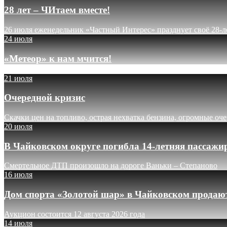
28 лет – ЧИтаем вместе!
26 июля еженедельник «Частный Интерес» празднует своё 28-л
24 июля
«Метеор» к нам мчится!
21 июля
Очередной кризис
Скачки цен на топливо, острая нехватка бензина, огромные оч
20 июля
В Чайковском округе погибла 14-летняя пассажи
Смертельное ДТП произошло на дороге Ваньки – Степаново
16 июля
Дом спорта «Золотой шар» в Чайковском продают
Аукцион состоится 12 августа 2026 года
14 июля