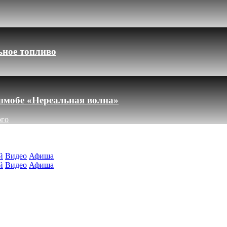
ьное топливо
шмобе «Нереальная волна»
ого
й
Видео
Афиша
й
Видео
Афиша