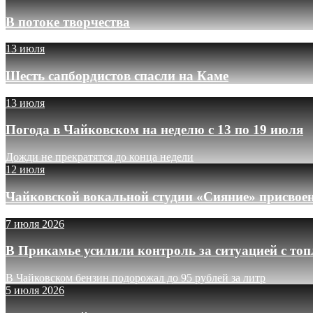
В потоке творчества
13 июля
Шесть сапбордистов спасли на Каме
13 июля
Погода в Чайковском на неделю с 13 по 19 июля
Дожди не прекратятся до конца недели
12 июля
Чайковской вокальной студии «Сияние» присвое
7 июля 2026
В Прикамье усилили контроль за ситуацией с то
В Чайковском бензин подорожал до 95 рублей за литр
5 июля 2026