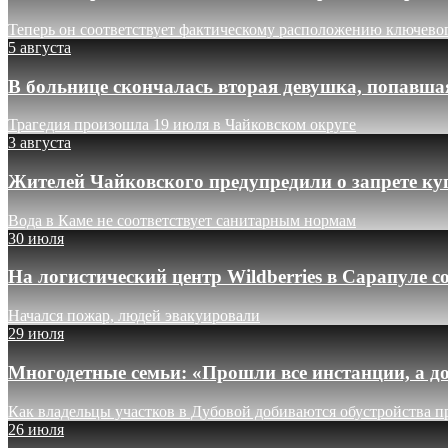
Теперь он соответствует фактическому расположению ключево
5 августа
В больнице скончалась вторая девушка, попавша
Трагедия произошла 19 июля в Чайковском округе
3 августа
Жителей Чайковского предупредили о запрете ку
Вода в Каме не соответствует санитарным нормам
30 июля
На логистический центр Wildberries в Сарапуле
Начался пожар, людей эвакуировали
29 июля
Многодетные семьи: «Прошли все инстанции, а до
Как владельцы участков в Дубовой добиваются обустройства п
26 июля