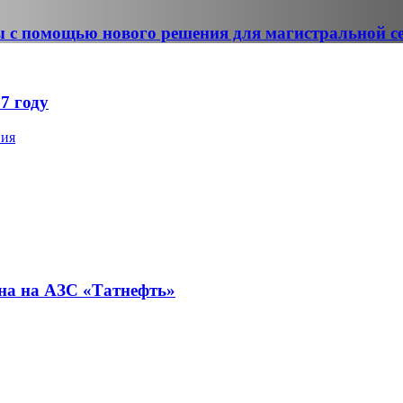
 с помощью нового решения для магистральной с
7 году
ния
на на АЗС «Татнефть»