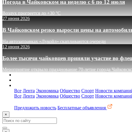
Погода в Чайковском на неделю с 6 по 12 июля
Воздух прогреется до +30 °C
27 июня 2026
В Чайковском резко выросли цены на автомобил
На автозаправках «Лукойл» скапливаются очереди
12 июня 2026
Более тысячи чайковцев приняли участие во фле
Мероприятие открыло празднование 70-летие города Чайковск
О сайте
Реклама
Контакты
Все
Лента
Экономика
Общество
Спорт
Новости компани
Все
Лента
Экономика
Общество
Спорт
Новости компани
Предложить новость
Бесплатные объявления
×