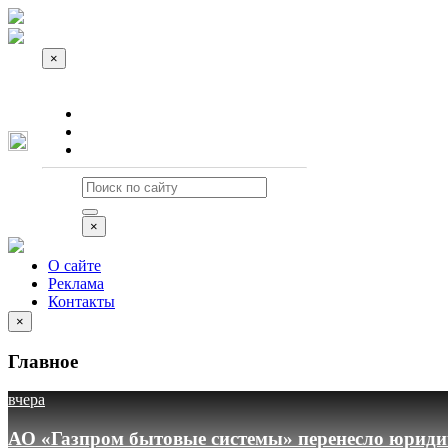
×
О сайте
Реклама
Контакты
×
О сайте
Реклама
Контакты
×
Главное
вчера
АО «Газпром бытовые системы» перенесло юридич