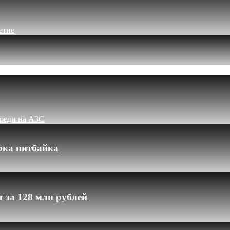
етие
ереди на АЗС
рка питбайка
 за 128 млн рублей