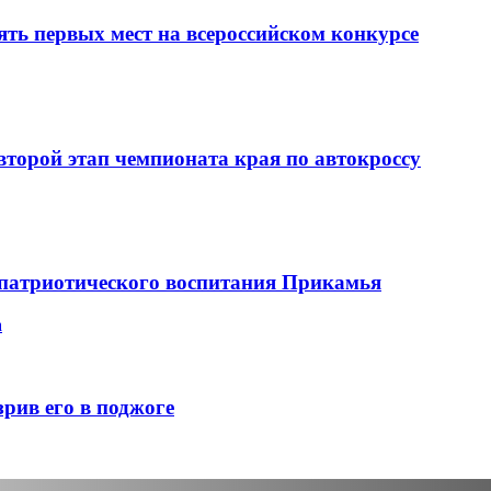
ть первых мест на всероссийском конкурсе
торой этап чемпионата края по автокроссу
е патриотического воспитания Прикамья
а
рив его в поджоге