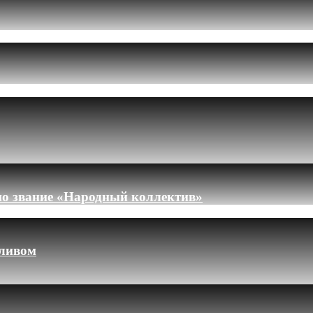
но звание «Народный коллектив»
пливом